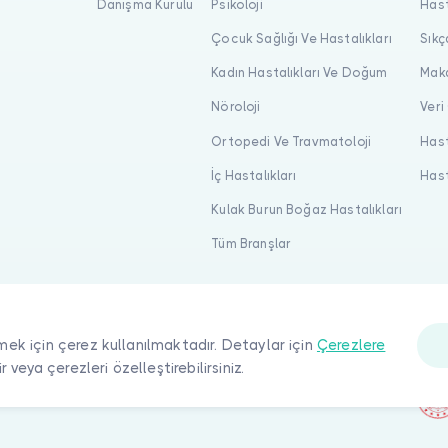
Danışma Kurulu
Psikoloji
Hast
Çocuk Sağlığı Ve Hastalıkları
Sıkç
Kadın Hastalıkları Ve Doğum
Maka
Nöroloji
Veri
Ortopedi Ve Travmatoloji
Hast
İç Hastalıkları
Hast
Kulak Burun Boğaz Hastalıkları
Tüm Branşlar
mek için çerez kullanılmaktadır. Detaylar için
Çerezlere
ir veya çerezleri özelleştirebilirsiniz.
ı saklıdır