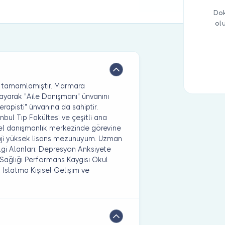
Dok
ol
de tamamlamıştır. Marmara
layarak "Aile Danışmanı" ünvanını
apisti" ünvanına da sahiptir.
nbul Tıp Fakültesi ve çeşitli ana
özel danışmanlık merkezinde görevine
oji yüksek lisans mezunuyum. Uzman
lgi Alanları: Depresyon Anksiyete
Sağlığı Performans Kaygısı Okul
 Islatma Kişisel Gelişim ve