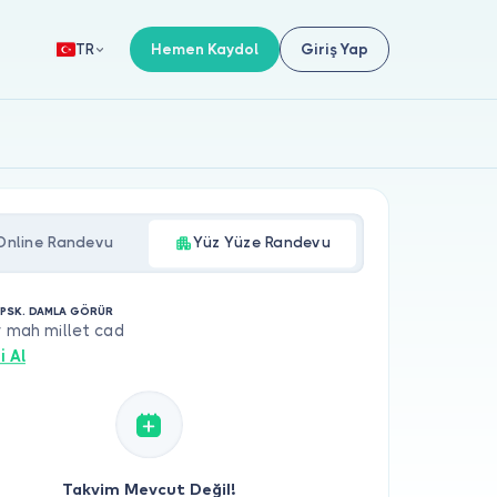
Hemen Kaydol
Giriş Yap
TR
Online Randevu
Yüz Yüze Randevu
. PSK. DAMLA GÖRÜR
r mah millet cad
i Al
Takvim Mevcut Değil!