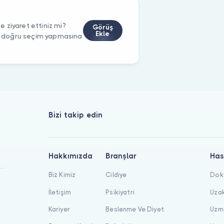
 ziyaret ettiniz mi?
Görüş
Ekle
rin doğru seçim yapmasına
Bizi takip edin
Hakkımızda
Branşlar
Has
Biz Kimiz
Cildiye
Dokt
İletişim
Psikiyatri
Uzak
Kariyer
Beslenme Ve Diyet
Uzma