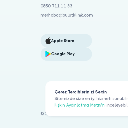
0850 711 11 33
merhaba@bulutklinik.com
Apple Store
Google Play
Çerez Tercihlerinizi Seçin
Sitemizde size en iyi hizmeti sunabil
İlişkin Aydınlatma Metni'ni
inceleyebil
© 2026 Bulut Klinik Teknoloji A.Ş. Tüm haklar