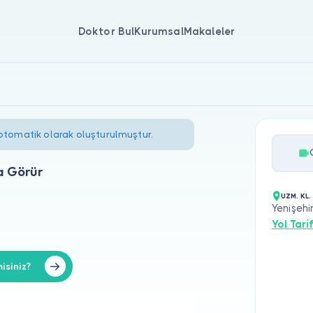
Doktor Bul
Kurumsal
Makaleler
 otomatik olarak oluşturulmuştur.
a Görür
UZM. KL
Yenişehi
Yol Tarif
siniz?