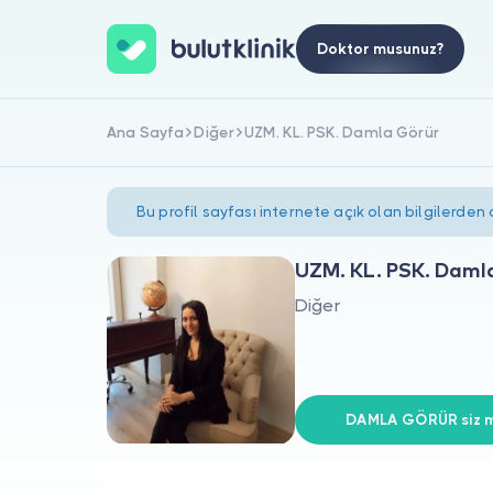
Doktor musunuz?
Ana Sayfa
Diğer
UZM. KL. PSK. Damla Görür
Bu profil sayfası internete açık olan bilgilerden
UZM. KL. PSK. Daml
Diğer
DAMLA GÖRÜR siz mi