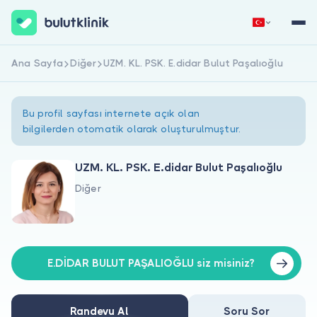
Ana Sayfa
Diğer
UZM. KL. PSK. E.didar Bulut Paşalıoğlu
Hemen Kaydol
Giriş Yap
Bu profil sayfası internete açık olan
bilgilerden otomatik olarak oluşturulmuştur.
UZM. KL. PSK. E.didar Bulut Paşalıoğlu
Diğer
Hakkımızda
Hastalar için
Doktorlar için
E.DİDAR BULUT PAŞALIOĞLU siz misiniz?
Randevu Al
Soru Sor