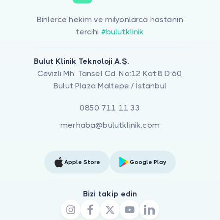
Binlerce hekim ve milyonlarca hastanın
tercihi
#bulutklinik
Bulut Klinik Teknoloji A.Ş.
Cevizli Mh. Tansel Cd. No:12 Kat:8 D:60,
Bulut Plaza Maltepe / İstanbul
0850 711 11 33
merhaba@bulutklinik.com
Apple Store
Google Play
Bizi takip edin