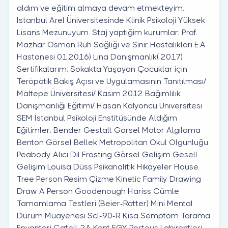
aldım ve eğitim almaya devam etmekteyim.
Istanbul Arel Üniversitesinde Klinik Psikoloji Yüksek
Lisans Mezunuyum. Staj yaptığim kurumlar; Prof.
Mazhar Osman Ruh Sağlığı ve Sinir Hastalıkları E.A
Hastanesi 01.2016) Lina Danışmanlık( 2017)
Sertifikalarım; Sokakta Yaşayan Çocuklar için
Teröpötik Bakış Açısı ve Uygulamasının Tanıtılması/
Maltepe Üniversitesi/ Kasım 2012 Bağımlılık
Danışmanlığı Eğitimi/ Hasan Kalyoncu Üniversitesi
SEM İstanbul Psikoloji Enstitüsünde Aldığım
Eğitimler; Bender Gestalt Görsel Motor Algılama
Benton Görsel Bellek Metropolitan Okul Olgunluğu
Peabody Alıcı Dil Frosting Görsel Gelişim Gesell
Gelişim Louisa Düss Psikanalitik Hikayeler House
Tree Person Resim Çizme Kinetic Family Drawing
Draw A Person Goodenough Hariss Cümle
Tamamlama Testleri (Beier-Rotter) Mini Mental
Durum Muayenesi Scl-90-R Kısa Semptom Tarama
Envanteri Catell-2A Kent EGY Porteus Labirentleri