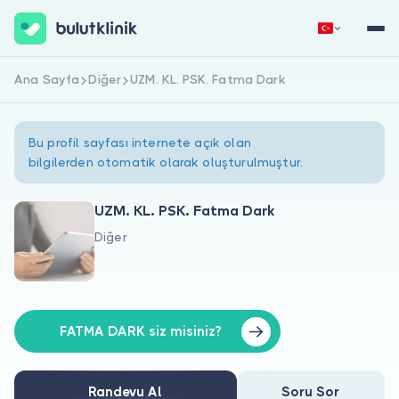
Ana Sayfa
Diğer
UZM. KL. PSK. Fatma Dark
Hemen Kaydol
Giriş Yap
Bu profil sayfası internete açık olan
bilgilerden otomatik olarak oluşturulmuştur.
UZM. KL. PSK. Fatma Dark
Diğer
Hakkımızda
Hastalar için
Doktorlar için
FATMA DARK siz misiniz?
Randevu Al
Soru Sor