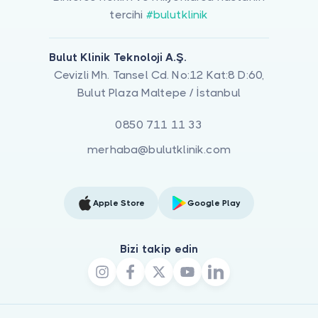
tercihi
#bulutklinik
Bulut Klinik Teknoloji A.Ş.
Cevizli Mh. Tansel Cd. No:12 Kat:8 D:60,
Bulut Plaza Maltepe / İstanbul
0850 711 11 33
merhaba@bulutklinik.com
Apple Store
Google Play
Bizi takip edin