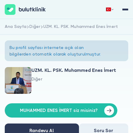
Ana Sayfa
Diğer
UZM. KL. PSK. Muhammed Enes İmert
Hemen Kaydol
Giriş Yap
Bu profil sayfası internete açık olan
bilgilerden otomatik olarak oluşturulmuştur.
UZM. KL. PSK. Muhammed Enes İmert
Diğer
Hakkımızda
Hastalar için
Doktorlar için
MUHAMMED ENES İMERT siz misiniz?
Randevu Al
Soru Sor