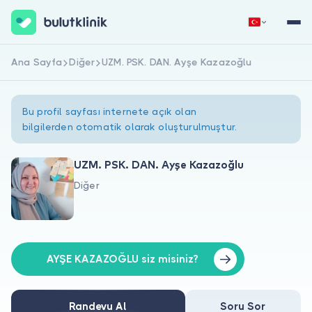
Ana Sayfa
Diğer
UZM. PSK. DAN. Ayşe Kazazoğlu
Hemen Kaydol
Giriş Yap
Bu profil sayfası internete açık olan
bilgilerden otomatik olarak oluşturulmuştur.
UZM. PSK. DAN. Ayşe Kazazoğlu
Diğer
Hakkımızda
Hastalar için
Doktorlar için
AYŞE KAZAZOĞLU siz misiniz?
Randevu Al
Soru Sor