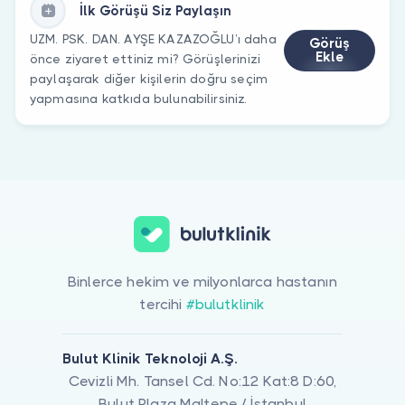
İlk Görüşü Siz Paylaşın
UZM. PSK. DAN. AYŞE KAZAZOĞLU’ı daha
Görüş
Ekle
önce ziyaret ettiniz mi? Görüşlerinizi
paylaşarak diğer kişilerin doğru seçim
yapmasına katkıda bulunabilirsiniz.
Binlerce hekim ve milyonlarca hastanın
tercihi
#bulutklinik
Bulut Klinik Teknoloji A.Ş.
Cevizli Mh. Tansel Cd. No:12 Kat:8 D:60,
Bulut Plaza Maltepe / İstanbul