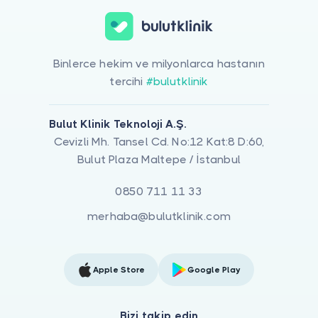
Binlerce hekim ve milyonlarca hastanın
tercihi
#bulutklinik
Bulut Klinik Teknoloji A.Ş.
Cevizli Mh. Tansel Cd. No:12 Kat:8 D:60,
Bulut Plaza Maltepe / İstanbul
0850 711 11 33
merhaba@bulutklinik.com
Apple Store
Google Play
Bizi takip edin