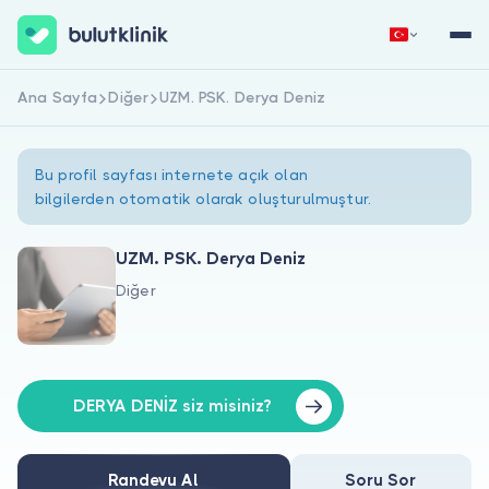
Ana Sayfa
Diğer
UZM. PSK. Derya Deniz
Hemen Kaydol
Giriş Yap
Bu profil sayfası internete açık olan
bilgilerden otomatik olarak oluşturulmuştur.
UZM. PSK. Derya Deniz
Diğer
Hakkımızda
Hastalar için
Doktorlar için
DERYA DENİZ siz misiniz?
Randevu Al
Soru Sor