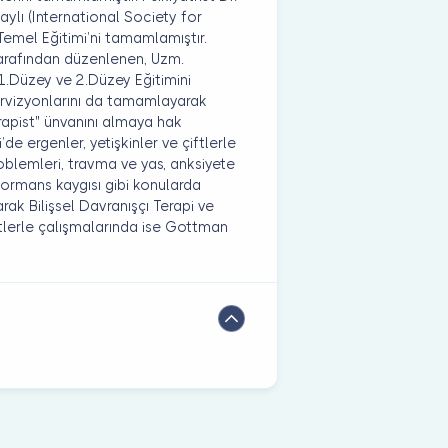
ylı (International Society for
emel Eğitimi’ni tamamlamıştır.
tarafından düzenlenen, Uzm.
1.Düzey ve 2.Düzey Eğitimini
rvizyonlarını da tamamlayarak
rapist" ünvanını almaya hak
de ergenler, yetişkinler ve çiftlerle
roblemleri, travma ve yas, anksiyete
formans kaygısı gibi konularda
rak Bilişsel Davranışçı Terapi ve
ftlerle çalışmalarında ise Gottman