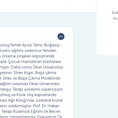
Dok
ol
kolog Nimet Aysal Temir, Boğaziçi
lisans eğitimi süresince Yeniden
ğı önleme projeleri kapsamında
çelik Çocuk Hastalıkları Hastanesi
ıştır. Daha sonra Okan Üniversitesi
ogramını ‘Stres Algısı, Başa çıkma,
imsel Stres ve Başa Çıkma Modelinde
 eğitim sırasında Okan Üniversitesi
vranışçı Terapi yönelimli süpervizyon
ürütmüş ve Klinik staj kapsamında
i Ağrı Kliniği’nde, özellikle kronik
arını sürdürmüştür. Prof. Dr. Hakan
ı Terapi Kuramsal Eğitimi ile Beceri
ini tamamlamıştır. Psikiyatrist Dr.