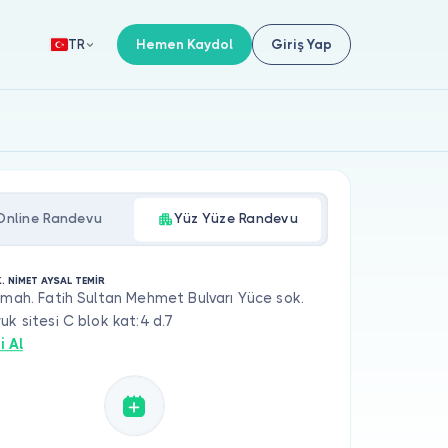
Hemen Kaydol
Giriş Yap
TR
Online Randevu
Yüz Yüze Randevu
. NİMET AYSAL TEMİR
 mah. Fatih Sultan Mehmet Bulvarı Yüce sok.
uk sitesi C blok kat:4 d.7
i Al