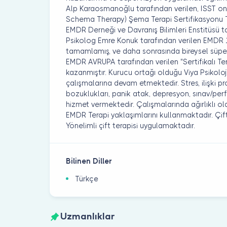
Alp Karaosmanoğlu tarafından verilen, ISST ona
Schema Therapy) Şema Terapi Sertifikasyonu T
EMDR Derneği ve Davranış Bilimleri Enstitüsü 
Psikolog Emre Konuk tarafından verilen EMDR 
tamamlamış, ve daha sonrasında bireysel süpe
EMDR AVRUPA tarafından verilen "Sertifikalı Te
kazanmıştır. Kurucu ortağı olduğu Viya Psikoloji’
çalışmalarına devam etmektedir. Stres, ilişki p
bozuklukları, panik atak, depresyon, sınav/per
hizmet vermektedir. Çalışmalarında ağırlıklı ola
EMDR Terapi yaklaşımlarını kullanmaktadır. Çi
Yönelimli çift terapisi uygulamaktadır.
Bilinen Diller
Türkçe
Uzmanlıklar