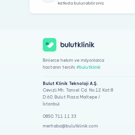
katkıda bulunabilirsiniz.
Binlerce hekim ve milyonlarca
hastanın tercihi
#bulutklinik
Bulut Klinik Teknoloji A.Ş.
Cevizli Mh. Tansel Cd. No:12 Kat:8
D:60, Bulut Plaza Maltepe /
İstanbul
0850 711 11 33
merhaba@bulutklinik.com