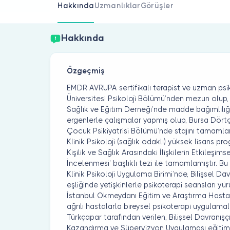
Hakkında
Uzmanlıklar
Görüşler
Hakkında
Özgeçmiş
EMDR AVRUPA sertifikalı terapist ve uzman psi
Üniversitesi Psikoloji Bölümü’nden mezun olup, 
Sağlık ve Eğitim Derneği’nde madde bağımlılı
ergenlerle çalışmalar yapmış olup, Bursa Dört
Çocuk Psikiyatrisi Bölümü’nde stajını tamamlam
Klinik Psikoloji (sağlık odaklı) yüksek lisans pr
Kişilik ve Sağlık Arasındaki İlişkilerin Etkileş
İncelenmesi’ başlıklı tezi ile tamamlamıştır. Bu
Klinik Psikoloji Uygulama Birimi’nde, Bilişsel Da
eşliğinde yetişkinlerle psikoterapi seansları y
İstanbul Okmeydanı Eğitim ve Araştırma Hastanes
ağrılı hastalarla bireysel psikoterapi uygulamal
Türkçapar tarafından verilen, Bilişsel Davranışç
Kazandırma ve Süpervizyon Uygulaması eğitimler