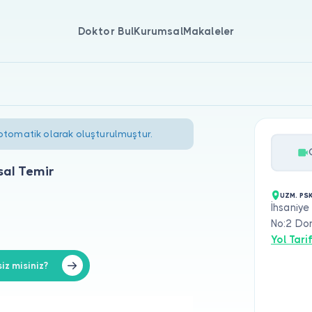
Doktor Bul
Kurumsal
Makaleler
 otomatik olarak oluşturulmuştur.
sal Temir
UZM. PSK
İhsaniye
No:2 Dor
Yol Tarif
iz misiniz?