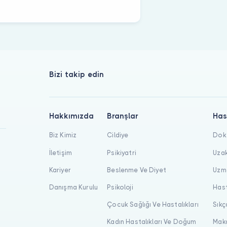
Bizi takip edin
Hakkımızda
Branşlar
Has
Biz Kimiz
Cildiye
Dokt
İletişim
Psikiyatri
Uzak
Kariyer
Beslenme Ve Diyet
Uzma
Danışma Kurulu
Psikoloji
Hast
Çocuk Sağlığı Ve Hastalıkları
Sıkç
Kadın Hastalıkları Ve Doğum
Maka