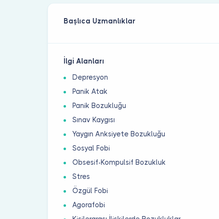
Başlıca Uzmanlıklar
İlgi Alanları
Depresyon
Panik Atak
Panik Bozukluğu
Sınav Kaygısı
Yaygın Anksiyete Bozukluğu
Sosyal Fobi
Obsesif-Kompulsif Bozukluk
Stres
Özgül Fobi
Agorafobi
Kişilerarası İlişkilerde Bozukluklar