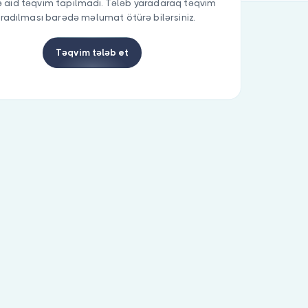
 aid təqvim tapılmadı. Tələb yaradaraq təqvim
radılması barədə məlumat ötürə bilərsiniz.
Təqvim tələb et