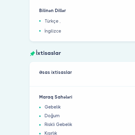
Bilinən Dillər
Türkçe ,
İngilizce
İxtisaslar
Əsas ixtisaslar
Maraq Sahələri
Gebelik
Doğum
Riskli Gebelik
Kısırlık