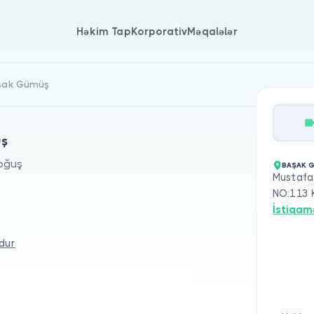
Həkim Tap
Korporativ
Məqalələr
aşak Gümüş
üş
Doğuş
BAŞAK G
Mustafa
NO:113 
İstiqam
dur