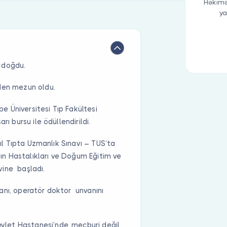
Həkimə
ya
 doğdu.
nden mezun oldu.
pe Üniversitesi Tıp Fakültesi
ı bursu ile ödüllendirildi.
yıl Tıpta Uzmanlık Sınavı – TUS’ta
dın Hastalıkları ve Doğum Eğitim ve
vine başladı.
anı, operatör doktor unvanını
let Hastanesi’nde, mecburi değil