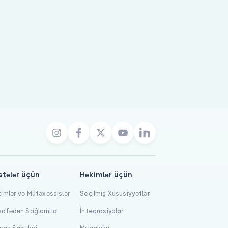
stələr üçün
Həkimlər üçün
imlər və Mütəxəssislər
Seçilmiş Xüsusiyyətlər
afədən Sağlamlıq
İnteqrasiyalar