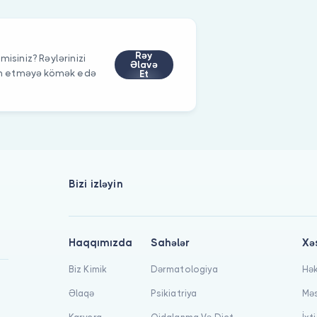
Rəy
isiniz? Rəylərinizi
Əlavə
im etməyə kömək edə
Et
Bizi izləyin
Haqqımızda
Sahələr
Xə
Biz Kimik
Dərmatologiya
Hək
Əlaqə
Psikiatriya
Məs