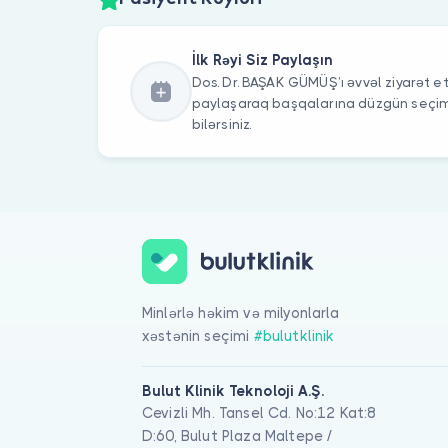
İlk Rəyi Siz Paylaşın
Dos. Dr. BAŞAK GÜMÜŞ’ı əvvəl ziyarət etm
paylaşaraq başqalarına düzgün seç
bilərsiniz.
Minlərlə həkim və milyonlarla
xəstənin seçimi
#bulutklinik
Bulut Klinik Teknoloji A.Ş.
Cevizli Mh. Tansel Cd. No:12 Kat:8
D:60, Bulut Plaza Maltepe /