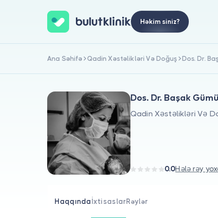
Həkim siniz?
Ana Səhifə
Qadin Xəstəlikləri Və Doğuş
Dos. Dr. B
Dos. Dr. Başak Güm
Qadin Xəstəlikləri Və 
0.0
Hələ rəy yox
Haqqında
İxtisaslar
Rəylər