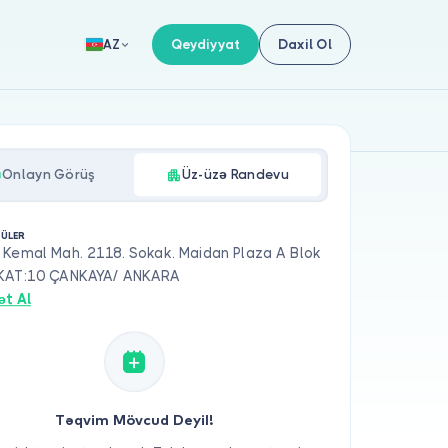
Qeydiyyat
Daxil Ol
AZ
Onlayn Görüş
Üz-üzə Randevu
ÜLER
 Kemal Mah. 2118. Sokak. Maidan Plaza A Blok
KAT:10 ÇANKAYA/ ANKARA
ət Al
Təqvim Mövcud Deyil!