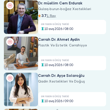
Dr. müəllim Cem Erdurak
Qulaq-burun-boğaz Xəstəlikləri
3.7
1 Rəy
ƏN YAXIN GÖRÜŞ TARIXI
10 avq 2026 / 08:00
Cərrah Dr. Ahmet Aydin
Plastik Və Estetik Cərrahiyyə
ƏN YAXIN GÖRÜŞ TARIXI
10 avq 2026 / 08:00
Cərrah Dr. Ayşe Solaroğlu
Qadin Xəstəlikləri Və Doğuş
ƏN YAXIN GÖRÜŞ TARIXI
10 avq 2026 / 09:00