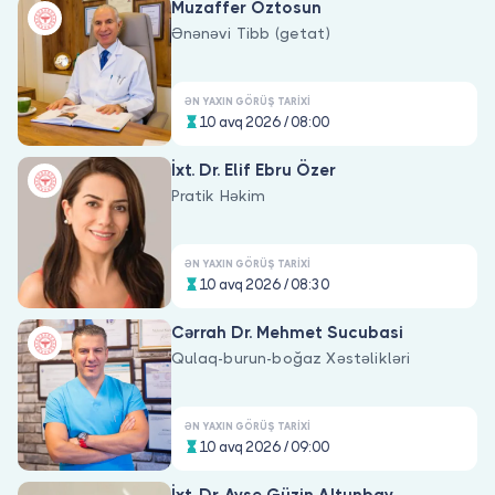
Muzaffer Öztosun
Ənənəvi Tibb (getat)
ƏN YAXIN GÖRÜŞ TARIXI
10 avq 2026 / 08:00
İxt. Dr. Elif Ebru Özer
Pratik Həkim
ƏN YAXIN GÖRÜŞ TARIXI
10 avq 2026 / 08:30
Cərrah Dr. Mehmet Sucubasi
Qulaq-burun-boğaz Xəstəlikləri
ƏN YAXIN GÖRÜŞ TARIXI
10 avq 2026 / 09:00