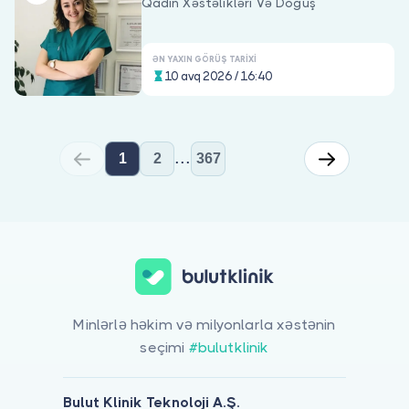
Qadin Xəstəlikləri Və Doğuş
ƏN YAXIN GÖRÜŞ TARIXI
10 avq 2026 / 16:40
...
1
2
367
Minlərlə həkim və milyonlarla xəstənin
seçimi
#bulutklinik
Bulut Klinik Teknoloji A.Ş.