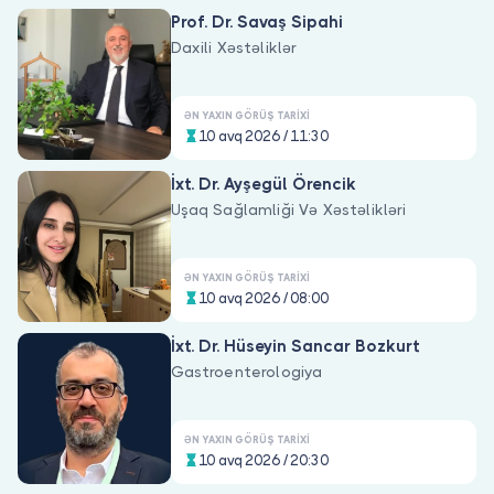
Həkim siniz?
Prof. Dr. Savaş Sipahi
Daxili Xəstəliklər
ƏN YAXIN GÖRÜŞ TARIXI
10 avq 2026 / 11:30
İxt. Dr. Ayşegül Örencik
Uşaq Sağlamliği Və Xəstəlikləri
ƏN YAXIN GÖRÜŞ TARIXI
10 avq 2026 / 08:00
İxt. Dr. Hüseyin Sancar Bozkurt
Gastroenterologiya
ƏN YAXIN GÖRÜŞ TARIXI
10 avq 2026 / 20:30