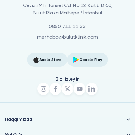
Cevizli Mh. Tansel Cd. No:12 Kat:8 D:60,
Bulut Plaza Maltepe / İstanbul
0850 711 11 33
merhaba@bulutklinik.com
Apple Store
Google Play
Bizi izləyin
Haqqımızda
Sahələr