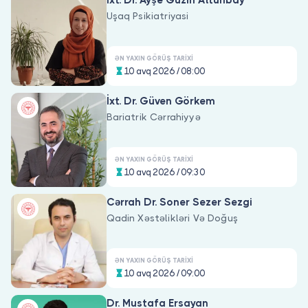
İxt. Dr. Ayşe Güzin Altunbay
Uşaq Psikiatriyasi
ƏN YAXIN GÖRÜŞ TARIXI
10 avq 2026 / 08:00
İxt. Dr. Güven Görkem
Bariatrik Cərrahiyyə
ƏN YAXIN GÖRÜŞ TARIXI
10 avq 2026 / 09:30
Cərrah Dr. Soner Sezer Sezgi
Qadin Xəstəlikləri Və Doğuş
ƏN YAXIN GÖRÜŞ TARIXI
10 avq 2026 / 09:00
Dr. Mustafa Ersayan