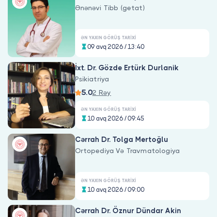
Ənənəvi Tibb (getat)
ƏN YAXIN GÖRÜŞ TARIXI
09 avq 2026 / 13:40
İxt. Dr. Gözde Ertürk Durlanik
Psikiatriya
5.0
2 Rəy
ƏN YAXIN GÖRÜŞ TARIXI
10 avq 2026 / 09:45
Cərrah Dr. Tolga Mertoğlu
Ortopediya Və Travmatologiya
ƏN YAXIN GÖRÜŞ TARIXI
10 avq 2026 / 09:00
Cərrah Dr. Öznur Dündar Akin