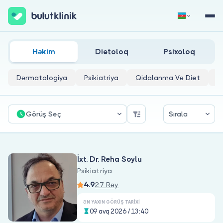
Qeydiyyat
Daxil Ol
Həkim
Dietoloq
Psixoloq
Dərmatologiya
Psikiatriya
Qidalanma Və Diet
P
Görüş Seç
Sırala
Haqqımızda
İxt. Dr. Reha Soylu
Xəstələr üçün
Psikiatriya
4.9
Həkimlər üçün
27 Rəy
ƏN YAXIN GÖRÜŞ TARIXI
09 avq 2026 / 13:40