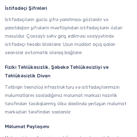
Həkimlər üçün
proseslərinizi
proqramı və
Xəstə
İstifadəçi Şifrələri
daha səmərəli
randevu
məlumat
hala gətirə
idarəetmə
idarəetmə
İstifadəçilərin güclü şifrə yaratması gözlənilir və
Həkim axtar
bilərsiniz.
proqramı
sistemi və
yaratdıqları şifrələrin məxfiliyindən istifadəçilərin özləri
təqdim edirik.
tibbi izləmə
məsuldur. Çoxsaylı səhv giriş edilməsi vəziyyətində
modulu ilə
istifadəçi hesabı bloklanır. Uzun müddət açıq qalan
pasiyentlərinizin
Xəstə izləməsi
seanslar avtomatik olaraq bağlanır.
tibbi keçmişini,
müayinə
Xəstə izləmə
qeydlərini və
proqramı və
Fiziki Təhlükəsizlik, Şəbəkə Təhlükəsizliyi və
müalicə
pasiyent
Təhlükəsizlik Divarı
tarixçəsini
təqibi sistemi,
sürətli və asan
randevu, tibbi
Tətbiqin texnoloji infrastrukturu və istifadəçilərimizin
şəkildə qeyd
izləmə və
məlumatlarını saxladığımız məlumat mərkəzi nazirlik
edə, pasiyent
maliyyə
Bütün həlləri görüntülə
tərəfindən təsdiqlənmiş ölkə daxilində yerləşən məlumat
izləmə
modulları ilə
mərkəzləri tərəfindən saxlanılır.
proqramı
inteqrasiya
vasitəsilə
olunaraq
Məlumat Paylaşımı
bütün keçmiş
bütün xəstə
tapıntılara və
məlumatlarının