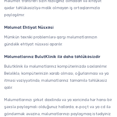
Məlumat transferi sizin razılığınız olmadan və kifayət
klinik
mərkəzləşdirilmiş
qədər təhlükəsizliyə malik olmayan iş ortaqlarımızla
məlumatlara
idarəetməsini
cəmi bir neçə
təmin edir.
paylaşılmır.
kliklə çata
Elektron xəstə
bilərsiniz.
qeydiyyatı,
Məlumat Ehtiyat Nüsxəsi
müalicə
Mümkün texniki problemlərə qarşı məlumatlarınızın
tarixçəsi və
müayinə
gündəlik ehtiyat nüsxəsi aparılır.
qeydləri
sağlamlıq
Məlumatlarınız BulutKlinik ilə daha təhlükəsizdir
standartlarına
uyğun
Bulutklinik ilə məlumatlarınız kompüterinizdə saxlanılmır.
saxlanılır, bu
Beləliklə, kompüterinizin xarab olması, oğurlanması və ya
da klinika
itməsi vəziyyətində, məlumatlarınız tamamilə təhlükəsiz
idarəetməsini
qalır.
sürətləndirir və
səhvləri
Məlumatlarınızı şirkət daxilində və ya xaricində hər hansı bir
azaldır.
şəxslə paylaşmalı olduğunuz hallarda, e-poçt və ya cd ilə
göndərmək əvəzinə, məlumatlarınızı paylaşmaq istədiyiniz