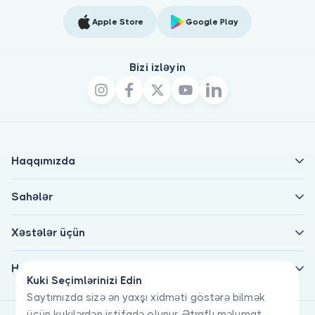
Apple Store
Google Play
Bizi izləyin
Haqqımızda
Sahələr
Xəstələr üçün
Həkimlər üçün
Kuki Seçimlərinizi Edin
Saytımızda sizə ən yaxşı xidməti göstərə bilmək
üçün kukilərdən istifadə olunur. Ətraflı məlumat