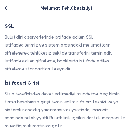
Məlumat Təhlükəsizliyi
SSL
Maliyyə məlumatları
Qeydiyyat
Daxil Ol
E-Faktura və E-
Bulutklinik serverlərində istifadə edilən SSL,
SMM
Həllərimiz
istifadəçilərimiz və sistem arasındaki məlumatların
inteqrasiyaları
şifrələnərək təhlükəsiz şəkildə transferini təmin edir.
ilə e-
fakturalarınızı
İstifadə edilən şifrələmə, banklarda istifadə edilən
Bulut Klinik
şifrələmə standartları ilə eynidir.
vasitəsilə
Görüş idarəetməsi
çətinlik
İstifadəçi Girişi
çəkmədən
İş qrafikinizi
yaradıb
nəzərə alaraq
Sizin tərəfinizdən dəvət edilmədiyi müddətdə, heç kimin
göndərişlərini
görüşlərinizi
firma hesabınıza girişi təmin edilmir. Yalnız texniki və ya
təmin edə
asanlıqla
Haqqımızda
sistemli nasazlıq yaranması vəziyyətində, icazəniz
bilərsiniz.
idarə edə
əsasında səlahiyyətli BulutKlinik işçiləri dəstək məqsədi ilə
Tahsilatlarınızı
biləcəyiniz
Xəstələr üçün
sürətlə həyata
inkişaf etmiş
müvafiq məlumatınıza çatır.
Tibbi izləmə
keçirə bilər, iş
klinik təqib