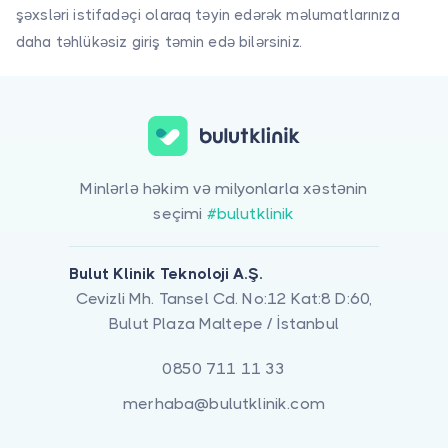
şəxsləri istifadəçi olaraq təyin edərək məlumatlarınıza
daha təhlükəsiz giriş təmin edə bilərsiniz.
Minlərlə həkim və milyonlarla xəstənin
seçimi
#bulutklinik
Bulut Klinik Teknoloji A.Ş.
Cevizli Mh. Tansel Cd. No:12 Kat:8 D:60,
Bulut Plaza Maltepe / İstanbul
0850 711 11 33
merhaba@bulutklinik.com