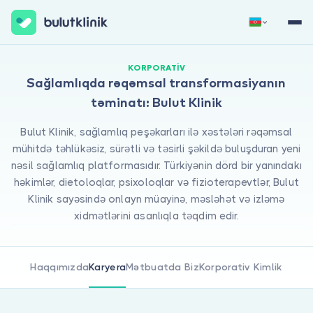
Qeydiyyat
Daxil Ol
KORPORATIV
Sağlamlıqda rəqəmsal transformasiyanın
təminatı: Bulut Klinik
Bulut Klinik, sağlamlıq peşəkarları ilə xəstələri rəqəmsal
mühitdə təhlükəsiz, sürətli və təsirli şəkildə buluşduran yeni
nəsil sağlamlıq platformasıdır. Türkiyənin dörd bir yanındakı
həkimlər, dietoloqlar, psixoloqlar və fizioterapevtlər, Bulut
Klinik sayəsində onlayn müayinə, məsləhət və izləmə
Haqqımızda
xidmətlərini asanlıqla təqdim edir.
Xəstələr üçün
Həkimlər üçün
Haqqımızda
Karyera
Mətbuatda Biz
Korporativ Kimlik