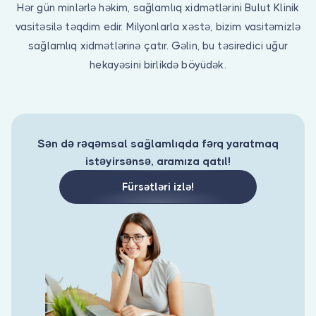
Həkim siniz?
Hər gün minlərlə həkim, sağlamlıq xidmətlərini Bulut Klinik
vasitəsilə təqdim edir. Milyonlarla xəstə, bizim vasitəmizlə
sağlamlıq xidmətlərinə çatır. Gəlin, bu təsiredici uğur
hekayəsini birlikdə böyüdək.
Sən də rəqəmsal sağlamlıqda fərq yaratmaq
istəyirsənsə, aramıza qatıl!
Fürsətləri izlə!