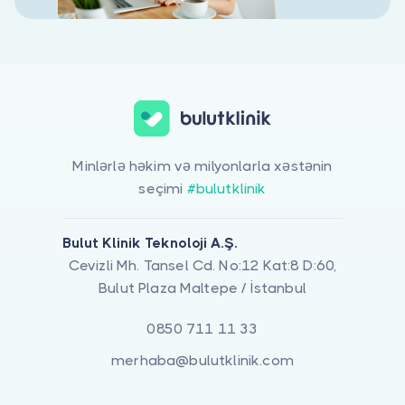
Minlərlə həkim və milyonlarla xəstənin
seçimi
#bulutklinik
Bulut Klinik Teknoloji A.Ş.
Cevizli Mh. Tansel Cd. No:12 Kat:8 D:60,
Bulut Plaza Maltepe / İstanbul
0850 711 11 33
merhaba@bulutklinik.com