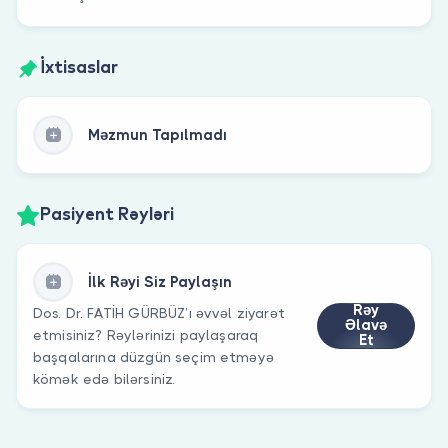
İxtisaslar
Məzmun Tapılmadı
Pasiyent Rəyləri
İlk Rəyi Siz Paylaşın
Rəy
Dos. Dr. FATİH GÜRBÜZ’ı əvvəl ziyarət
Əlavə
etmisiniz? Rəylərinizi paylaşaraq
Et
başqalarına düzgün seçim etməyə
kömək edə bilərsiniz.