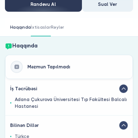
Həkim siniz?
Randevu Al
Sual Ver
Haqqında
İxtisaslar
Rəylər
Haqqında
Məzmun Tapılmadı
İş Təcrübəsi
Adana Çukurova Üniversitesi Tıp Fakültesi Balcalı
Hastanesi
Bilinən Dillər
Türkçe