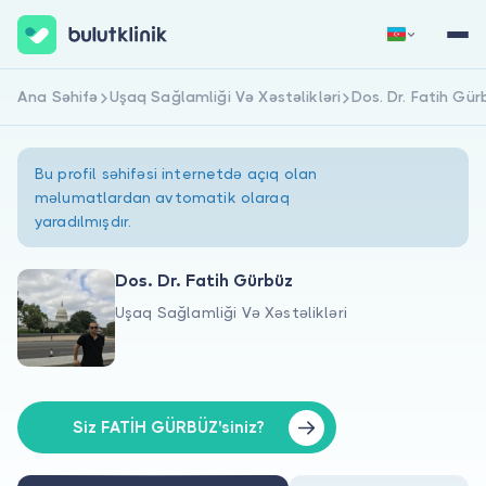
Ana Səhifə
Uşaq Sağlamliği Və Xəstəlikləri
Dos. Dr. Fatih Gür
Qeydiyyat
Daxil Ol
Bu profil səhifəsi internetdə açıq olan
məlumatlardan avtomatik olaraq
yaradılmışdır.
Dos. Dr. Fatih Gürbüz
Uşaq Sağlamliği Və Xəstəlikləri
Haqqımızda
Xəstələr üçün
Həkimlər üçün
Siz FATİH GÜRBÜZ'siniz?