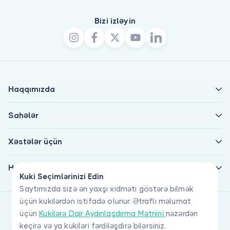
Bizi izləyin
Haqqımızda
Sahələr
Xəstələr üçün
Həkimlər üçün
Kuki Seçimlərinizi Edin
Saytımızda sizə ən yaxşı xidməti göstərə bilmək
üçün kukilərdən istifadə olunur. Ətraflı məlumat
üçün
Kukilərə Dair Aydınlaşdırma Mətnini
nəzərdən
keçirə və ya kukiləri fərdiləşdirə bilərsiniz.