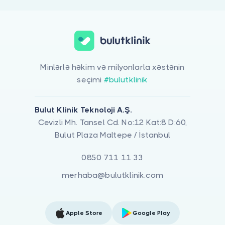
Minlərlə həkim və milyonlarla xəstənin
seçimi
#bulutklinik
Bulut Klinik Teknoloji A.Ş.
Cevizli Mh. Tansel Cd. No:12 Kat:8 D:60,
Bulut Plaza Maltepe / İstanbul
0850 711 11 33
merhaba@bulutklinik.com
Apple Store
Google Play