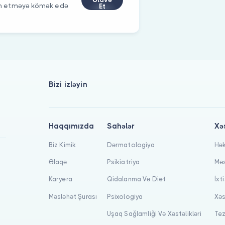
im etməyə kömək edə
Et
Bizi izləyin
Haqqımızda
Sahələr
Xə
Biz Kimik
Dərmatologiya
Hək
Əlaqə
Psikiatriya
Məs
Karyera
Qidalanma Və Diet
İxt
Məsləhət Şurası
Psixologiya
Xəs
Uşaq Sağlamliği Və Xəstəlikləri
Tez