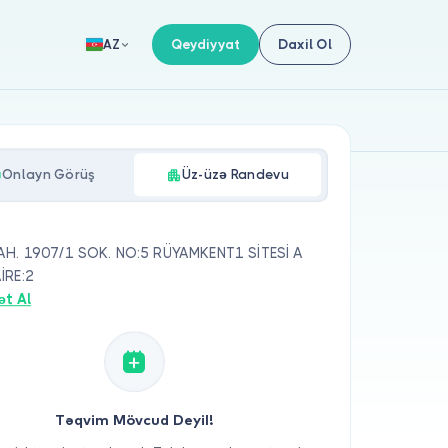
Qeydiyyat
Daxil Ol
AZ
Onlayn Görüş
Üz-üzə Randevu
AH. 1907/1 SOK. NO:5 RÜYAMKENT1 SİTESİ A
İRE:2
ət Al
Təqvim Mövcud Deyil!