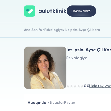
Həkim siniz?
Ana Səhifə
Psixologiya
İxt. psix. Ayşe Çil Kara
İxt. psix. Ayşe Çil Ka
Psixologiya
0.0
Hələ rəy yox
Haqqında
İxtisaslar
Rəylər