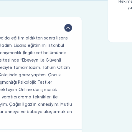
Həkimə
ya
'da eğitim aldıktan sonra lisans
adım. Lisans eğitimimi İstanbul
Danışmanlık (İngilizce) bölümünde
sitesi’nde “Ebeveyn ile Güvenli
” teziyle tamamladım. Tohum Otizm
 Kolejinde görev yaptım. Çocuk
manlığı Psikolojik Testler
mekteyim Online danışmanlık
yaratıcı drama teknikleri ile
im. Çağın Ilgaz'ın annesiyim. Mutlu
adar anneye ve babaya ulaştırmak en