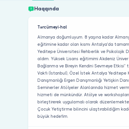
Haqqında
Tərcümeyi-hal
Almanya doğumluyum. 8 yaşına kadar Almanya
eğitimine kadar olan kısmı Antalya'da tamaml
Yeditepe Üniversitesi Rehberlik ve Psikolojik 
aldım. Yüksek Lisans eğitimimi Akdeniz Üniver
Bağlanma ve Bireyin Kendini Sevmeye Etkisi
Vakfı (İstanbul), Özel İstek Antalya Yeditepe
Danışmanlığı Ergen Danışmanlığı Yetişkin Danış
Seminerler Atölyeler Alanlarında hizmet ver
hizmeti de münkündür. Atölye ve workshopları 
birleştirerek uygulamalı olarak düzenlemektey
Çocuk Yetiştirme bilincini ulaştırabildiğim k
büyük hedefim.