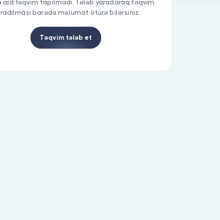
 aid təqvim tapılmadı. Tələb yaradaraq təqvim
radılması barədə məlumat ötürə bilərsiniz.
Təqvim tələb et