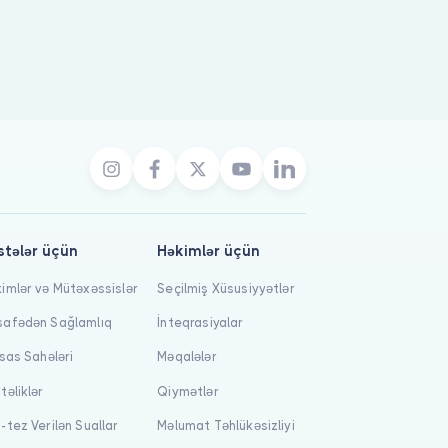
stələr üçün
Həkimlər üçün
imlər və Mütəxəssislər
Seçilmiş Xüsusiyyətlər
afədən Sağlamlıq
İnteqrasiyalar
isas Sahələri
Məqalələr
təliklər
Qiymətlər
-tez Verilən Suallar
Məlumat Təhlükəsizliyi