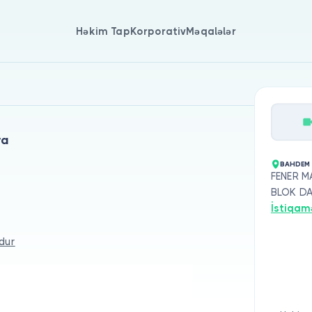
Həkim Tap
Korporativ
Məqalələr
ra
BAHDEM
FENER M
BLOK DA
İstiqam
dur