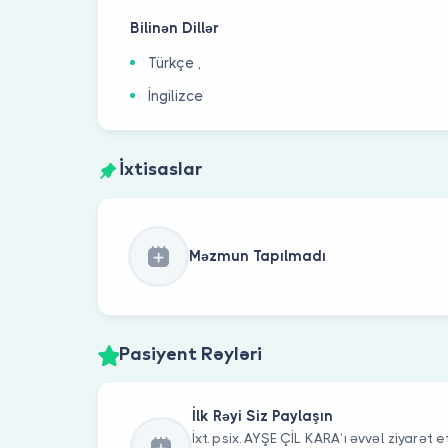
Bilinən Dillər
Türkçe ,
İngilizce
İxtisaslar
Məzmun Tapılmadı
Pasiyent Rəyləri
İlk Rəyi Siz Paylaşın
İxt. psix. AYŞE ÇİL KARA’ı əvvəl ziyarət e