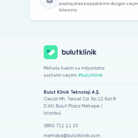
paylaşaraq başqalarına düzgün seç
bilərsiniz.
Minlərlə həkim və milyonlarla
xəstənin seçimi
#bulutklinik
Bulut Klinik Teknoloji A.Ş.
Cevizli Mh. Tansel Cd. No:12 Kat:8
D:60, Bulut Plaza Maltepe /
İstanbul
0850 711 11 33
merhaba@bulutklinik.com