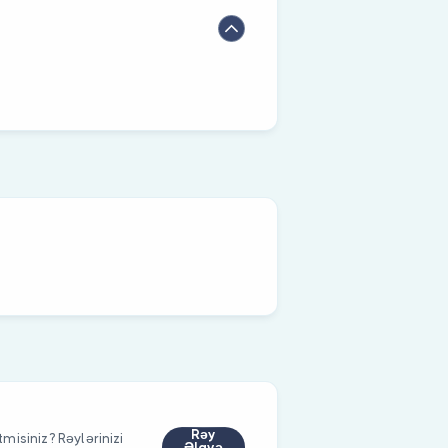
Rəy
tmisiniz? Rəylərinizi
Əlavə