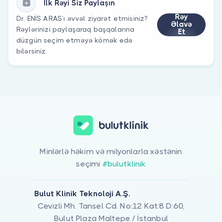
İlk Rəyi Siz Paylaşın
Rəy
Dr. ENİS ARAS’ı əvvəl ziyarət etmisiniz?
Əlavə
Rəylərinizi paylaşaraq başqalarına
Et
düzgün seçim etməyə kömək edə
bilərsiniz.
Minlərlə həkim və milyonlarla xəstənin
seçimi
#bulutklinik
Bulut Klinik Teknoloji A.Ş.
Cevizli Mh. Tansel Cd. No:12 Kat:8 D:60,
Bulut Plaza Maltepe / İstanbul