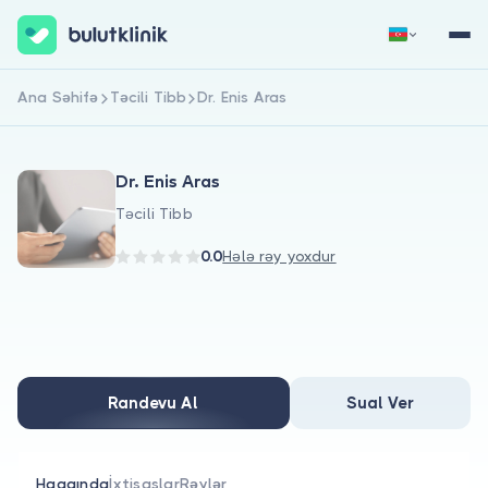
Ana Səhifə
Təcili Tibb
Dr. Enis Aras
Qeydiyyat
Daxil Ol
Dr. Enis Aras
Təcili Tibb
0.0
Hələ rəy yoxdur
Haqqımızda
Xəstələr üçün
Randevu Al
Sual Ver
Həkimlər üçün
Haqqında
İxtisaslar
Rəylər