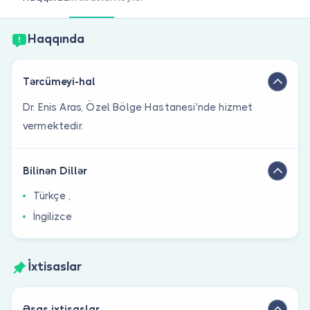
Həkim siniz?
Haqqında
Tərcümeyi-hal
Dr. Enis Aras, Özel Bölge Hastanesi'nde hizmet
vermektedir.
Bilinən Dillər
Türkçe ,
İngilizce
İxtisaslar
Əsas ixtisaslar