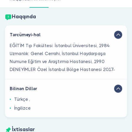
Həkim siniz?
Haqqında
Tərcümeyi-hal
EĞİTİM Tıp Fakültesi: İstanbul Üniversitesi, 1984
Uzmanlık: Genel Cerrahi, İstanbul Haydarpaşa
Numune Eğitim ve Araştırma Hastanesi, 1990
DENEYİMLER Özel İstanbul Bölge Hastanesi 2017-
Bilinən Dillər
Türkçe ,
İngilizce
İxtisaslar