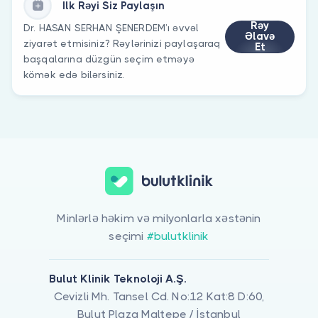
İlk Rəyi Siz Paylaşın
Rəy
Dr. HASAN SERHAN ŞENERDEM’ı əvvəl
Əlavə
ziyarət etmisiniz? Rəylərinizi paylaşaraq
Et
başqalarına düzgün seçim etməyə
kömək edə bilərsiniz.
Minlərlə həkim və milyonlarla xəstənin
seçimi
#bulutklinik
Bulut Klinik Teknoloji A.Ş.
Cevizli Mh. Tansel Cd. No:12 Kat:8 D:60,
Bulut Plaza Maltepe / İstanbul