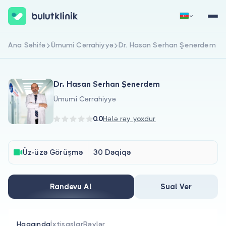
Ana Səhifə
Ümumi Cərrahiyyə
Dr. Hasan Serhan Şenerdem
Qeydiyyat
Daxil Ol
Dr. Hasan Serhan Şenerdem
Ümumi Cərrahiyyə
0.0
Hələ rəy yoxdur
Haqqımızda
Üz-üzə Görüşmə
30 Dəqiqə
Xəstələr üçün
Randevu Al
Sual Ver
Həkimlər üçün
Haqqında
İxtisaslar
Rəylər