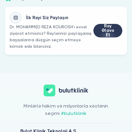
İlk Rəyi Siz Paylaşın
Rəy
Dr. MOHAMMED REZA KOUROSH’ı əvvəl
Əlavə
ziyarət etmisiniz? Rəylərinizi paylaşaraq
Et
başqalarına düzgün seçim etməyə
kömək edə bilərsiniz.
Minlərlə həkim və milyonlarla xəstənin
seçimi
#bulutklinik
Bulut Klinik Teknoloji A.Ş.