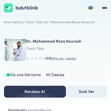
Ana Səhifə
Təcili Tibb
Dr. Mohammed Reza Kourosh
Qeydiyyat
Daxil Ol
Dr. Mohammed Reza Kourosh
Təcili Tibb
0.0
Hələ rəy yoxdur
Haqqımızda
Üz-üzə Görüşmə
30 Dəqiqə
Xəstələr üçün
Randevu Al
Sual Ver
Həkimlər üçün
Haqqında
İxtisaslar
Rəylər