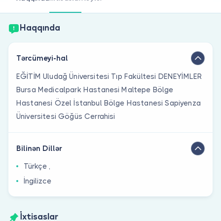
Həkim siniz?
Haqqında
Tərcümeyi-hal
EĞİTİM Uludağ Üniversitesi Tıp Fakültesi DENEYİMLER
Bursa Medicalpark Hastanesi Maltepe Bölge
Hastanesi Özel İstanbul Bölge Hastanesi Sapiyenza
Üniversitesi Göğüs Cerrahisi
Bilinən Dillər
Türkçe ,
İngilizce
İxtisaslar