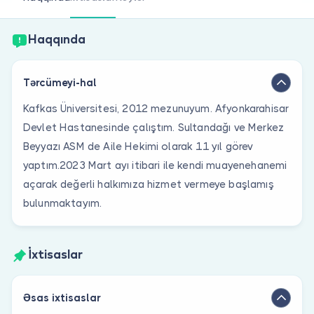
Həkim siniz?
Haqqında
Tərcümeyi-hal
Kafkas Üniversitesi, 2012 mezunuyum. Afyonkarahisar
Devlet Hastanesinde çalıştım. Sultandağı ve Merkez
Beyyazı ASM de Aile Hekimi olarak 11 yıl görev
yaptım.2023 Mart ayı itibari ile kendi muayenehanemi
açarak değerli halkımıza hizmet vermeye başlamış
bulunmaktayım.
İxtisaslar
Əsas ixtisaslar