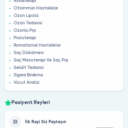
Nöralterapi
Otoimmün Hastalıklar
Ozon Lipoliz
Ozon Tedavisi
Ozonlu Prp
Proloterapi
Romatizmal Hastalıklar
Saç Dökülmesi
Saç Mezoterapi Ve Saç Prp
Selülit Tedavisi
Sigara Bırakma
Vücut Analizi
Pasiyent Rəyləri
İlk Rəyi Siz Paylaşın