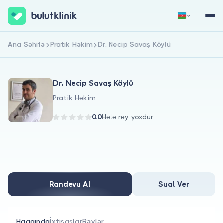
Ana Səhifə
Pratik Həkim
Dr. Necip Savaş Köylü
Qeydiyyat
Daxil Ol
Dr. Necip Savaş Köylü
Pratik Həkim
0.0
Hələ rəy yoxdur
Haqqımızda
Xəstələr üçün
Randevu Al
Sual Ver
Həkimlər üçün
Haqqında
İxtisaslar
Rəylər