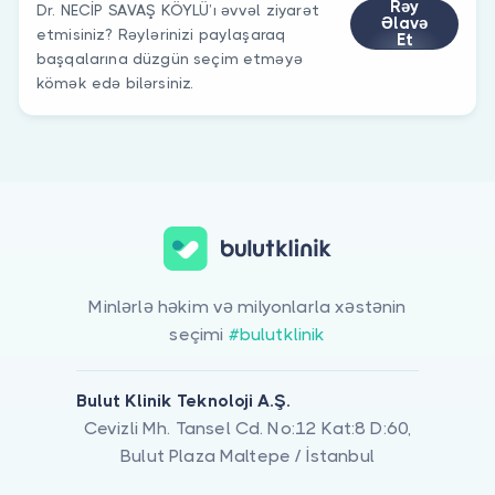
Rəy
Dr. NECİP SAVAŞ KÖYLÜ’ı əvvəl ziyarət
Əlavə
etmisiniz? Rəylərinizi paylaşaraq
Et
başqalarına düzgün seçim etməyə
kömək edə bilərsiniz.
Minlərlə həkim və milyonlarla xəstənin
seçimi
#bulutklinik
Bulut Klinik Teknoloji A.Ş.
Cevizli Mh. Tansel Cd. No:12 Kat:8 D:60,
Bulut Plaza Maltepe / İstanbul