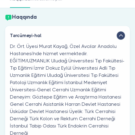
Həkim siniz?
Haqqında
Tərcümeyi-hal
Dr. Ört. Üyesi Murat Kayağ, Özel Avcılar Anadolu
Hastanesi'nde hizmet vermektedir.
EĞİTİM/UZMANLIK Uludağ Üniversitesi Tıp Fakültesi-
Tıp Eğitimi İzmir Dokuz Eylül Üniversitesi Adli Tıp
Uzmanlık Eğitimi Uludağ Üniversitesi Tıp Fakültesi
Patoloji Uzmanlık Eğitimi İstanbul Medeniyet
Üniversitesi-Genel Cerrahi Uzmanlık Eğitimi
Deneyim: Göztepe Eğitim ve Araştırma Hastanesi
Genel Cerrahi Asistanlık Harran Devlet Hastanesi
Üsküdar Devlet Hastanesi Üyelik: Türk Cerrahisi
Derneği Türk Kolon ve Rektum Cerrahi Derneği
İstanbul Tabip Odası Türk Endokrin Cerrahisi
Derneği