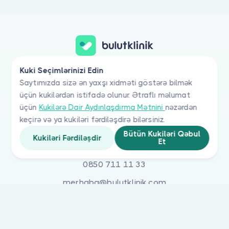
Kuki Seçimlərinizi Edin
Minlərlə həkim və milyonlarla xəstənin
Saytımızda sizə ən yaxşı xidməti göstərə bilmək
seçimi
#bulutklinik
üçün kukilərdən istifadə olunur. Ətraflı məlumat
üçün
Kukilərə Dair Aydınlaşdırma Mətnini
nəzərdən
Bulut Klinik Teknoloji A.Ş.
keçirə və ya kukiləri fərdiləşdirə bilərsiniz.
Cevizli Mh. Tansel Cd. No:12 Kat:8 D:60,
Bütün Kukiləri Qəbul
Kukiləri Fərdiləşdir
Bulut Plaza Maltepe / İstanbul
Et
0850 711 11 33
merhaba@bulutklinik.com
Apple Store
Google Play