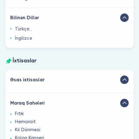
Bilinən Dillər
Türkçe ,
İngilizce
İxtisaslar
Əsas ixtisaslar
Maraq Sahələri
Fıtık
Hemoroit
Kıl Dönmesi
Kolon Kanseri