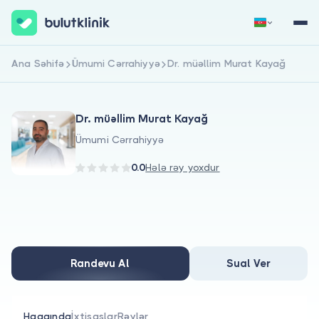
Ana Səhifə
Ümumi Cərrahiyyə
Dr. müəllim Murat Kayağ
Qeydiyyat
Daxil Ol
Dr. müəllim Murat Kayağ
Ümumi Cərrahiyyə
0.0
Hələ rəy yoxdur
Haqqımızda
Xəstələr üçün
Randevu Al
Sual Ver
Həkimlər üçün
Haqqında
İxtisaslar
Rəylər