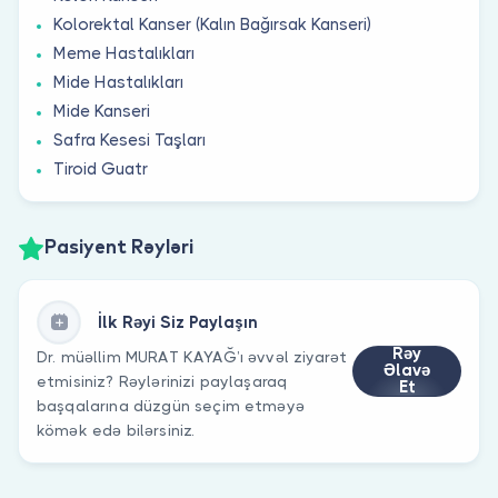
Kolorektal Kanser (Kalın Bağırsak Kanseri)
Meme Hastalıkları
Mide Hastalıkları
Mide Kanseri
Safra Kesesi Taşları
Tiroid Guatr
Pasiyent Rəyləri
İlk Rəyi Siz Paylaşın
Rəy
Dr. müəllim MURAT KAYAĞ’ı əvvəl ziyarət
Əlavə
etmisiniz? Rəylərinizi paylaşaraq
Et
başqalarına düzgün seçim etməyə
kömək edə bilərsiniz.