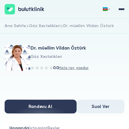
Ana Səhifə
Göz Xəstəlikləri
Dr. müəllim Vildan Öztürk
Qeydiyyat
Daxil Ol
Dr. müəllim Vildan Öztürk
Göz Xəstəlikləri
0.0
Hələ rəy yoxdur
Haqqımızda
Xəstələr üçün
Randevu Al
Sual Ver
Həkimlər üçün
Haqqında
İxtisaslar
Rəylər