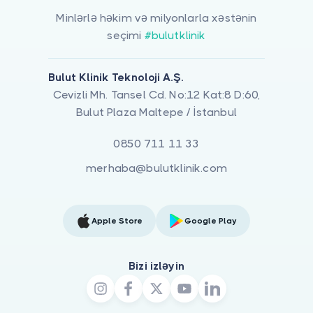
Minlərlə həkim və milyonlarla xəstənin
seçimi
#bulutklinik
Bulut Klinik Teknoloji A.Ş.
Cevizli Mh. Tansel Cd. No:12 Kat:8 D:60,
Bulut Plaza Maltepe / İstanbul
0850 711 11 33
merhaba@bulutklinik.com
Apple Store
Google Play
Bizi izləyin