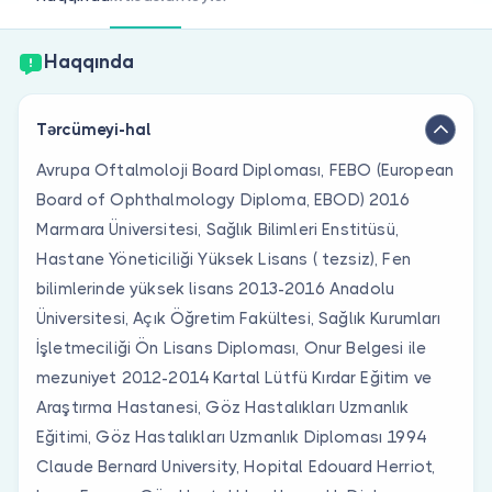
Həkim siniz?
Haqqında
Tərcümeyi-hal
Avrupa Oftalmoloji Board Diploması, FEBO (European
Board of Ophthalmology Diploma, EBOD) 2016
Marmara Üniversitesi, Sağlık Bilimleri Enstitüsü,
Hastane Yöneticiliği Yüksek Lisans ( tezsiz), Fen
bilimlerinde yüksek lisans 2013-2016 Anadolu
Üniversitesi, Açık Öğretim Fakültesi, Sağlık Kurumları
İşletmeciliği Ön Lisans Diploması, Onur Belgesi ile
mezuniyet 2012-2014 Kartal Lütfü Kırdar Eğitim ve
Araştırma Hastanesi, Göz Hastalıkları Uzmanlık
Eğitimi, Göz Hastalıkları Uzmanlık Diploması 1994
Claude Bernard University, Hopital Edouard Herriot,