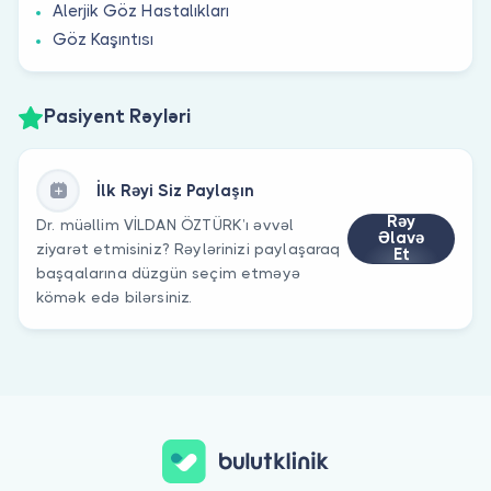
Alerjik Göz Hastalıkları
Göz Kaşıntısı
Pasiyent Rəyləri
İlk Rəyi Siz Paylaşın
Rəy
Dr. müəllim VİLDAN ÖZTÜRK’ı əvvəl
Əlavə
ziyarət etmisiniz? Rəylərinizi paylaşaraq
Et
başqalarına düzgün seçim etməyə
kömək edə bilərsiniz.