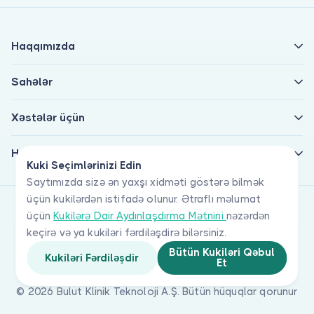
Haqqımızda
Sahələr
Xəstələr üçün
Həkimlər üçün
Kuki Seçimlərinizi Edin
Saytımızda sizə ən yaxşı xidməti göstərə bilmək
üçün kukilərdən istifadə olunur. Ətraflı məlumat
üçün
Kukilərə Dair Aydınlaşdırma Mətnini
nəzərdən
keçirə və ya kukiləri fərdiləşdirə bilərsiniz.
Bütün Kukiləri Qəbul
Kukiləri Fərdiləşdir
Et
© 2026 Bulut Klinik Teknoloji A.Ş. Bütün hüquqlar qorunur