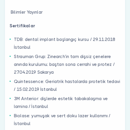
Bilimler Yayınlar
Sertifikalar
TDB: dental implant başlangıç kursu / 29.11.2018
İstanbul
Strauman Grup: Zinearch'in tam dişsiz çenelere
anında kurulumu; baştan sona cerrahi ve protez /
27.04.2019 Sakarya
Quintessence: Geriatrik hastalarda protetik tedavi
/ 15.02.2019 İstanbul
3M Anterior: dişlerde estetik tabakalaşma ve
lamina / İstanbul
Biolase: yumuşak ve sert doku lazer kullanımı /
İstanbul