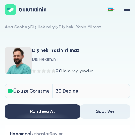
Ana Səhifə
Diş Həkimliyi
Diş hək. Yasin Yilmaz
Qeydiyyat
Daxil Ol
Diş hək. Yasin Yilmaz
Diş Həkimliyi
0.0
Hələ rəy yoxdur
Haqqımızda
Üz-üzə Görüşmə
30 Dəqiqə
Xəstələr üçün
Randevu Al
Sual Ver
Həkimlər üçün
Haqqında
İxtisaslar
Rəylər