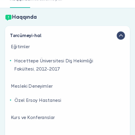
Həkim siniz?
Haqqında
Tərcümeyi-hal
Eğitimler
Hacettepe Üniversitesi Diş Hekimliği
Fakültesi, 2012-2017
Mesleki Deneyimler
Özel Ersoy Hastanesi
Kurs ve Konferanslar