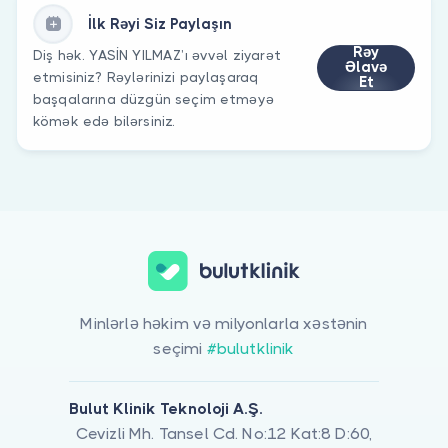
İlk Rəyi Siz Paylaşın
Rəy
Diş hək. YASİN YILMAZ’ı əvvəl ziyarət
Əlavə
etmisiniz? Rəylərinizi paylaşaraq
Et
başqalarına düzgün seçim etməyə
kömək edə bilərsiniz.
Minlərlə həkim və milyonlarla xəstənin
seçimi
#bulutklinik
Bulut Klinik Teknoloji A.Ş.
Cevizli Mh. Tansel Cd. No:12 Kat:8 D:60,