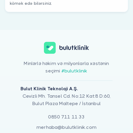
kömək edə bilərsiniz.
Minlərlə həkim və milyonlarla xəstənin
seçimi
#bulutklinik
Bulut Klinik Teknoloji A.Ş.
Cevizli Mh. Tansel Cd. No:12 Kat:8 D:60,
Bulut Plaza Maltepe / İstanbul
0850 711 11 33
merhaba@bulutklinik.com