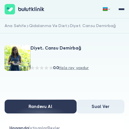
Ana Səhifə
Qidalanma Və Diet
Diyet. Cansu Demirbağ
Qeydiyyat
Daxil Ol
Diyet. Cansu Demirbağ
0.0
Hələ rəy yoxdur
Haqqımızda
Xəstələr üçün
Randevu Al
Sual Ver
Həkimlər üçün
Haqqında
İxtisaslar
Rəylər