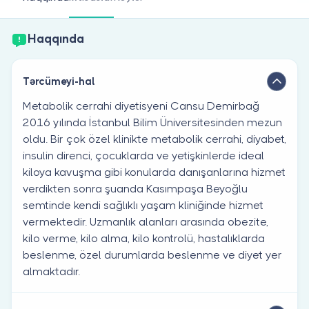
Həkim siniz?
Haqqında
Tərcümeyi-hal
Metabolik cerrahi diyetisyeni Cansu Demirbağ
2016 yılında İstanbul Bilim Üniversitesinden mezun
oldu. Bir çok özel klinikte metabolik cerrahi, diyabet,
insulin direnci, çocuklarda ve yetişkinlerde ideal
kiloya kavuşma gibi konularda danışanlarına hizmet
verdikten sonra şuanda Kasımpaşa Beyoğlu
semtinde kendi sağlıklı yaşam kliniğinde hizmet
vermektedir. Uzmanlık alanları arasında obezite,
kilo verme, kilo alma, kilo kontrolü, hastalıklarda
beslenme, özel durumlarda beslenme ve diyet yer
almaktadır.