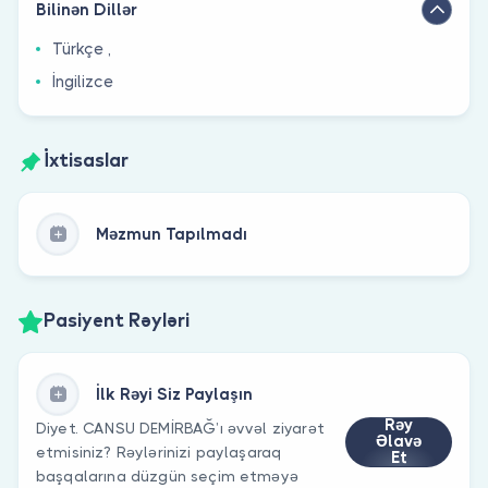
Bilinən Dillər
Türkçe ,
İngilizce
İxtisaslar
Məzmun Tapılmadı
Pasiyent Rəyləri
İlk Rəyi Siz Paylaşın
Rəy
Diyet. CANSU DEMİRBAĞ’ı əvvəl ziyarət
Əlavə
etmisiniz? Rəylərinizi paylaşaraq
Et
başqalarına düzgün seçim etməyə