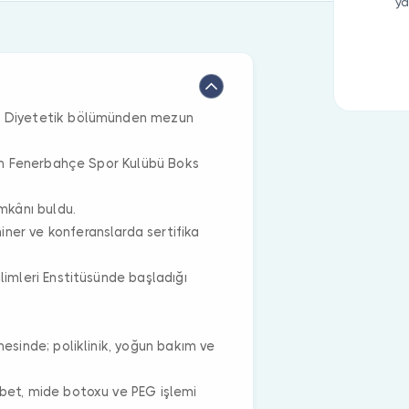
ya
ve Diyetetik bölümünden mezun
için Fenerbahçe Spor Kulübü Boks
mkânı buldu.
ner ve konferanslarda sertifika
ilimleri Enstitüsünde başladığı
nesinde; poliklinik, yoğun bakım ve
abet, mide botoxu ve PEG işlemi