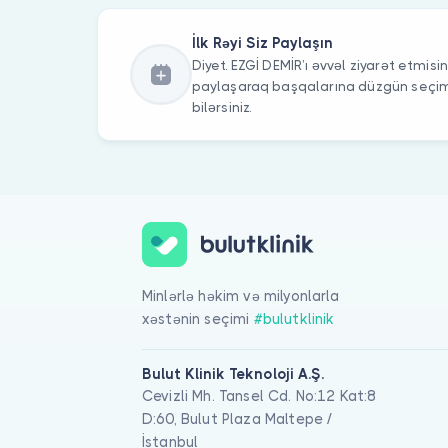
İlk Rəyi Siz Paylaşın
Diyet. EZGİ DEMİR’ı əvvəl ziyarət etmisin
paylaşaraq başqalarına düzgün seç
bilərsiniz.
Minlərlə həkim və milyonlarla
xəstənin seçimi
#bulutklinik
Bulut Klinik Teknoloji A.Ş.
Cevizli Mh. Tansel Cd. No:12 Kat:8
D:60, Bulut Plaza Maltepe /
İstanbul