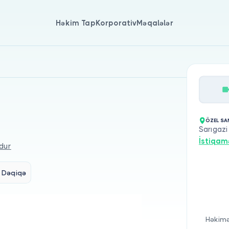
Həkim Tap
Korporativ
Məqalələr
ÖZEL SA
Sarıgaz
İstiqam
dur
 Dəqiqə
Həkimə