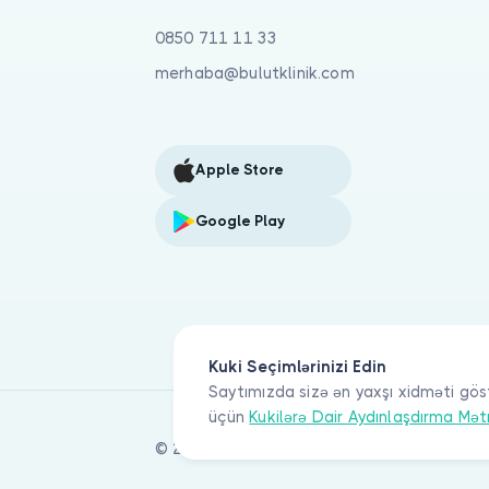
0850 711 11 33
merhaba@bulutklinik.com
Apple Store
Google Play
Kuki Seçimlərinizi Edin
Saytımızda sizə ən yaxşı xidməti gös
üçün
Kukilərə Dair Aydınlaşdırma Mət
© 2026 Bulut Klinik Teknoloji A.Ş. Bütün hü