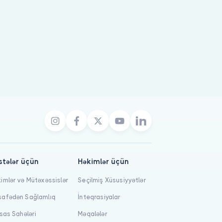
stələr üçün
Həkimlər üçün
imlər və Mütəxəssislər
Seçilmiş Xüsusiyyətlər
afədən Sağlamlıq
İnteqrasiyalar
isas Sahələri
Məqalələr