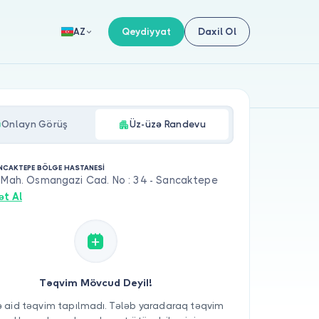
Qeydiyyat
Daxil Ol
AZ
Onlayn Görüş
Üz-üzə Randevu
NCAKTEPE BÖLGE HASTANESİ
i Mah. Osmangazi Cad. No : 34 - Sancaktepe
ət Al
Təqvim Mövcud Deyil!
 aid təqvim tapılmadı. Tələb yaradaraq təqvim