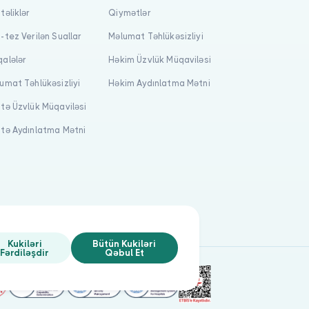
təliklər
Qiymətlər
-tez Verilən Suallar
Məlumat Təhlükəsizliyi
alələr
Həkim Üzvlük Müqaviləsi
umat Təhlükəsizliyi
Həkim Aydınlatma Mətni
tə Üzvlük Müqaviləsi
tə Aydınlatma Mətni
Kukiləri
Bütün Kukiləri
Fərdiləşdir
Qəbul Et