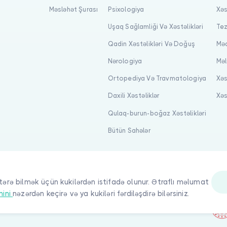
Məsləhət Şurası
Psixologiya
Xəs
Uşaq Sağlamliği Və Xəstəlikləri
Tez
Qadin Xəstəlikləri Və Doğuş
Məq
Nərologiya
Məl
Ortopediya Və Travmatologiya
Xəs
Daxili Xəstəliklər
Xəs
Qulaq-burun-boğaz Xəstəlikləri
Bütün Sahələr
tərə bilmək üçün kukilərdən istifadə olunur. Ətraflı məlumat
nini
nəzərdən keçirə və ya kukiləri fərdiləşdirə bilərsiniz.
quqlar qorunur