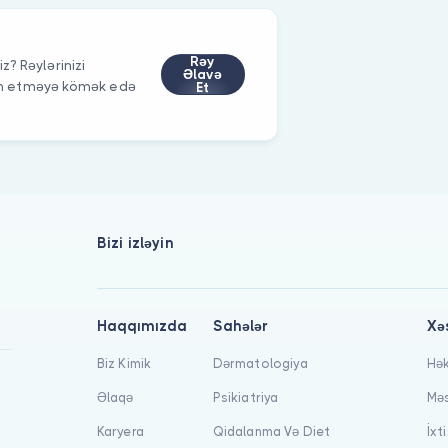
Rəy
iz? Rəylərinizi
Əlavə
im etməyə kömək edə
Et
Bizi izləyin
Haqqımızda
Sahələr
Xə
Biz Kimik
Dərmatologiya
Hək
Əlaqə
Psikiatriya
Məs
Karyera
Qidalanma Və Diet
İxt