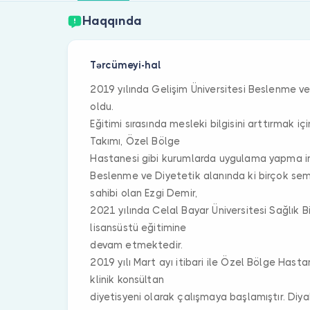
Haqqında
Tərcümeyi-hal
2019 yılında Gelişim Üniversitesi Beslenme 
oldu.
Eğitimi sırasında mesleki bilgisini arttırmak 
Takımı, Özel Bölge
Hastanesi gibi kurumlarda uygulama yapma i
Beslenme ve Diyetetik alanında ki birçok semi
sahibi olan Ezgi Demir,
2021 yılında Celal Bayar Üniversitesi Sağlık B
lisansüstü eğitimine
devam etmektedir.
2019 yılı Mart ayı itibari ile Özel Bölge Hasta
klinik konsültan
diyetisyeni olarak çalışmaya başlamıştır. Diy