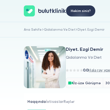
Həkim siniz?
Ana Səhifə
Qidalanma Və Diet
Diyet. Ezgi Demir
Diyet. Ezgi Demir
Qidalanma Və Diet
0.0
Hələ rəy yox
Üz-üzə Görüşmə
30
Haqqında
İxtisaslar
Rəylər