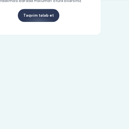
radılması barədə məlumat ötürə bilərsiniz.
Təqvim tələb et