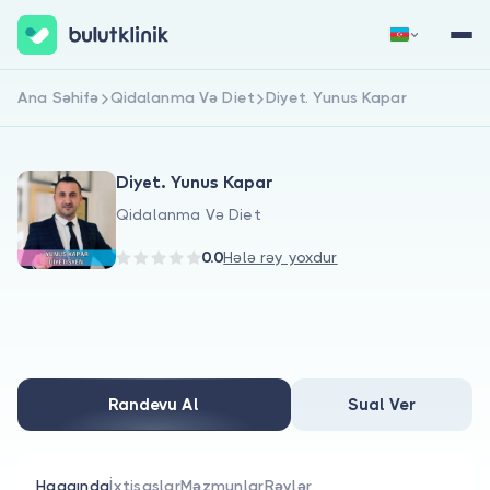
Ana Səhifə
Qidalanma Və Diet
Diyet. Yunus Kapar
Qeydiyyat
Daxil Ol
Diyet. Yunus Kapar
Qidalanma Və Diet
0.0
Hələ rəy yoxdur
Haqqımızda
Xəstələr üçün
Randevu Al
Sual Ver
Həkimlər üçün
Haqqında
İxtisaslar
Məzmunlar
Rəylər