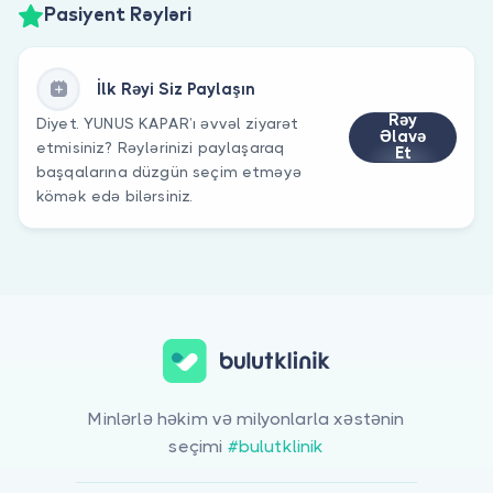
Pasiyent Rəyləri
İlk Rəyi Siz Paylaşın
Rəy
Diyet. YUNUS KAPAR’ı əvvəl ziyarət
Əlavə
etmisiniz? Rəylərinizi paylaşaraq
Et
başqalarına düzgün seçim etməyə
kömək edə bilərsiniz.
Minlərlə həkim və milyonlarla xəstənin
seçimi
#bulutklinik