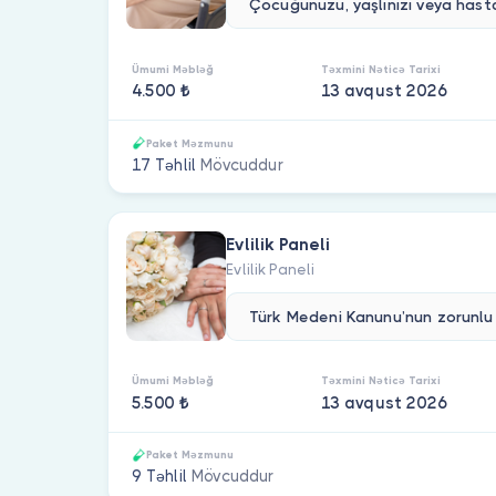
Ümumi Məbləğ
Təxmini Nəticə Tarixi
4.500 ₺
13 avqust 2026
Paket Məzmunu
17 Təhlil
Mövcuddur
Evlilik Paneli
Evlilik Paneli
Ümumi Məbləğ
Təxmini Nəticə Tarixi
5.500 ₺
13 avqust 2026
Paket Məzmunu
9 Təhlil
Mövcuddur