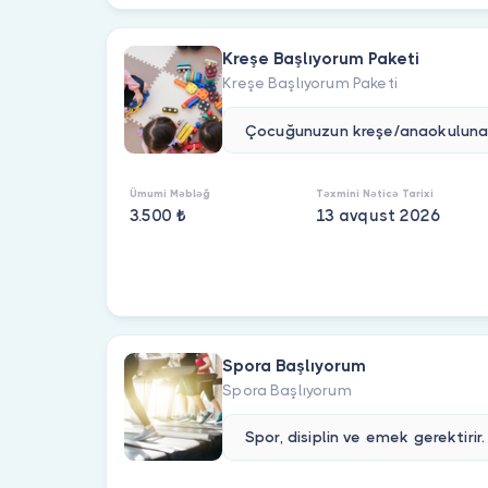
Kreşe Başlıyorum Paketi
Kreşe Başlıyorum Paketi
Ümumi Məbləğ
Təxmini Nəticə Tarixi
3.500 ₺
13 avqust 2026
Spora Başlıyorum
Spora Başlıyorum