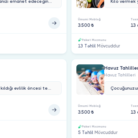
Çocuğunuzu, yaşlınızı veya hastanızı emanet edeceğiniz kişinin sağlık durumunun uygun olup olmadığını öğrenmek için yapılan kapsamlı bir test paketidir. Amaç, bakıcının bulaşıcı hastalık veya bakım vermeye engel olabilecek bir sağlık sorunu taşımadığından emin olmaktır.Bu paket;&nbsp;kan testleri, idrar tahlili, boğaz kültürü gibi temel taramaları içerir. Tüm testler Sağlık Bakanlığı onaylı laboratuvarlarda yapılır, sonuçlar online olarak değerlendirilir ve raporlanır.
Ümumi Məbləğ
Təxm
3.500 ₺
13
Paket Məzmunu
13 Təhlil
Mövcuddur
Havuz Tahlille
Havuz Tahlilleri
Türk Medeni Kanunu’nun zorunlu kıldığı evlilik öncesi testler, çiftlerin bulaşıcı veya kalıtsal hastalıklara sahip olup olmadıklarını belirlemek amacıyla yapılır. Bu testler sayesinde olası sağlık sorunları erken teşhis edilerek önlem alınabilir ve sağlıklı bir evlilik sürecinin temeli atılır.Numune alımı evinizden yapılır, analizler laboratuvar ortamında gerçekleştirilir. Test tamamlandığında sonuçlarınızı uygulama üzerinden PDF formatında indirerek evlilik başvurunuzda kullanabilirsiniz.Evliliğe sağlıklı bir başlangıç yapın — testinizi şimdi oluşturun.
Ümumi Məbləğ
Təxm
3.500 ₺
13
Paket Məzmunu
5 Təhlil
Mövcuddur