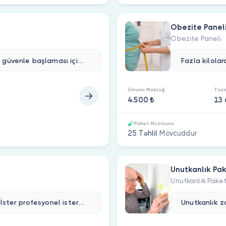
Obezite Panel
Obezite Paneli
Çocuğunuzun kreşe/anaokuluna güvenle başlaması için enfeksiyon taraması ve genel sağlık değerlendirmesini içeren testler&nbsp;evinizin konforunda yaptırın.&nbsp;Yaşa uygun testlerle bağışıklık durumu, bulaşıcı hastalık riski ve temel kan değerleri kontrol edilir.Türkiye’nin 81 ilinde lisanslı hemşire ekibimizle evinize geliyoruz; numune alımını güvenle yapıyor, sonuçları anlaşmalı laboratuvarlarımızda analiz ediyoruz. Numuneler analiz edildikten sonra sonuçlarınız Bulutklinik hesabınıza yüklenir.&nbsp;Uzman çocuk doktorlarımız sonuçları online olarak değerlendirir ve “Kreşe Uygundur” raporunu dijital olarak onaylar.&nbsp;
Ümumi Məbləğ
Təxm
4.500 ₺
13
Paket Məzmunu
25 Təhlil
Mövcuddur
Unutkanlık Pak
Unutkanlık Paket
Spor, disiplin ve emek gerektirir. İster profesyonel ister amatör olun; fit bir bedene sahip olmak, güçlü kalmak ve sağlıklı gelişmek için vücudunuzun ihtiyaçlarını doğru anlamanız gerekir.Yaptığınız sporun türüne, antrenman yoğunluğuna ve hedeflerinize göre&nbsp;hormon, vitamin, mineral ve protein dengeleriniz&nbsp;sürekli değişir. Bu dengesizlikler fark edilmediğinde&nbsp;performans düşüklüğü, isteksizlik, sakatlık ve yetersiz gelişim&nbsp;yaşanabilir.Ayrıca kontrolsüz kullanılan&nbsp;takviye gıdalar veya steroidler&nbsp;sağlığınıza zarar verebilir. Bu test ile vücudunuzun gerçek ihtiyaçlarını, antrenmanlarınızın etkisini ve kullandığınız destek ürünlerin olası risklerini öğrenebilirsiniz.Daha güçlü, dengeli ve sağlıklı bir performans için — Sporcu Test Paketinizi şimdi oluşturun.