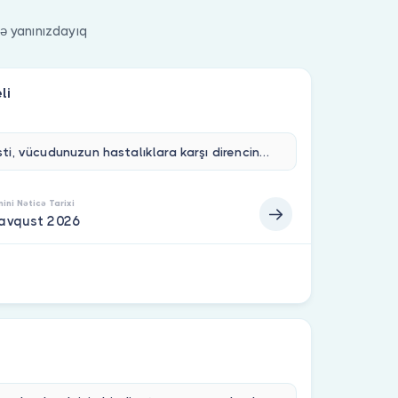
ə yanınızdayıq
li
Bağışıklık testi, vücudunuzun hastalıklara karşı direncini ölçen&nbsp;23 kan değerinden oluşan gelişmiş bir laboratuvar paketidir.&nbsp;Bağışıklık sistemi; virüs, bakteri, mantar ve parazit gibi dış tehditlere karşı bizi 24 saat koruyan doğal savunma hattımızdır.Zayıflayan bağışıklık sistemi; enfeksiyonlara yakalanma, alerjik reaksiyonlar, romatizma, tiroid bozuklukları ve hatta bazı kanser türleriyle ilişkilidir. Bu nedenle sistemin dengede çalıştığından emin olmak, sağlığın en temel adımlarından biridir.Bu test paketiyle&nbsp;bağışıklık sisteminizin ne kadar güçlü olduğunu&nbsp;ve&nbsp;hayati organ fonksiyonlarınızın durumunuöğrenebilirsiniz. Sonuçlara göre eksiklikleri giderip, doğru beslenme, kaliteli uyku ve stres yönetimiyle bağışıklığınızı güçlendirebilirsiniz.Vücudunuzu tanıyın, bağışıklığınızı güçlendirin — testinizi şimdi oluşturun.
ini Nəticə Tarixi
 avqust 2026