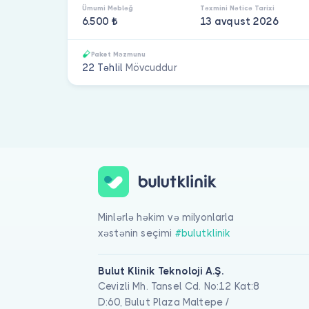
Ümumi Məbləğ
Təxmini Nəticə Tarixi
6.500 ₺
13 avqust 2026
Paket Məzmunu
22 Təhlil
Mövcuddur
Minlərlə həkim və milyonlarla
xəstənin seçimi
#bulutklinik
Bulut Klinik Teknoloji A.Ş.
Cevizli Mh. Tansel Cd. No:12 Kat:8
D:60, Bulut Plaza Maltepe /