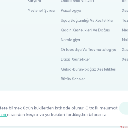
Karyera
Qidalanma Və Diet
İxt
Məsləhət Şurası
Psixologiya
Xəs
Uşaq Sağlamliği Və Xəstəlikləri
Tez
Qadin Xəstəlikləri Və Doğuş
Məq
Nərologiya
Məl
Ortopediya Və Travmatologiya
Xəs
Daxili Xəstəliklər
Xəs
Qulaq-burun-boğaz Xəstəlikləri
Bütün Sahələr
tərə bilmək üçün kukilərdən istifadə olunur. Ətraflı məlumat
nini
nəzərdən keçirə və ya kukiləri fərdiləşdirə bilərsiniz.
quqlar qorunur