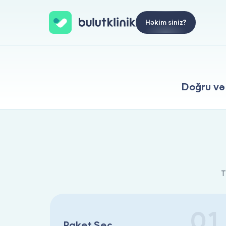
Həkim siniz?
Doğru və 
T
01
Paket Seç