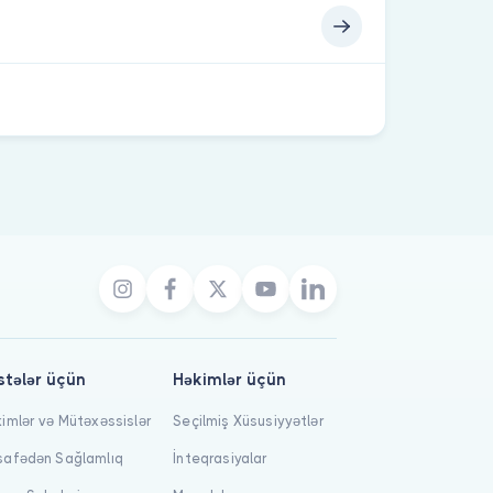
stələr üçün
Həkimlər üçün
imlər və Mütəxəssislər
Seçilmiş Xüsusiyyətlər
afədən Sağlamlıq
İnteqrasiyalar