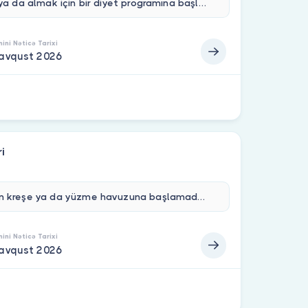
Kilo vermek ya da almak için bir diyet programına başlamadan önce&nbsp;kan tahlili yaptırmak şarttır.&nbsp;Bu test, vücudunuzun metabolik ve hormonal sistemi hakkında detaylı bilgi verir ve size en uygun beslenme planının temelini oluşturur.Numunenizi&nbsp;evinizden alıyoruz; sonuçlarınız laboratuvarda analiz edildikten sonra&nbsp;uzman doktorlarımızla online olarak görüşebilir, değerlerinizi birlikte değerlendirebilirsiniz.Diyetinizi rastgele değil, verilerinize göre planlayın — testi şimdi oluşturun.
ini Nəticə Tarixi
 avqust 2026
ri
Çocuğunuzun kreşe ya da yüzme havuzuna başlamadan önce sağlıklı ve güvenli olduğundan emin olun. Hijyen koşullarına dikkat edilmediğinde, mide-bağırsak, idrar yolu, solunum, göz, kulak ve cilt enfeksiyonları ile Hepatit B gibi hastalıklar görülebilir.Bulutklinik olarak Türkiye’nin 81 ilinde evden numune alımı hizmeti sunuyoruz. Lisanslı sağlık personelimiz adresinize gelir, örnekleri alır ve akredite laboratuvarlarımızda analiz eder. Sonuçlarınız online olarak hesabınıza yüklenir, uzman doktorlarımız tarafından değerlendirilir ve dijital rapor olarak tarafınıza iletilir.
ini Nəticə Tarixi
 avqust 2026