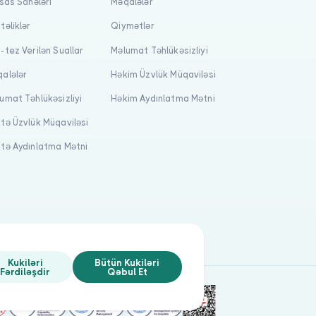
isas Sahələri
Məqalələr
təliklər
Qiymətlər
-tez Verilən Suallar
Məlumat Təhlükəsizliyi
alələr
Həkim Üzvlük Müqaviləsi
umat Təhlükəsizliyi
Həkim Aydınlatma Mətni
tə Üzvlük Müqaviləsi
tə Aydınlatma Mətni
Kukiləri
Bütün Kukiləri
Fərdiləşdir
Qəbul Et