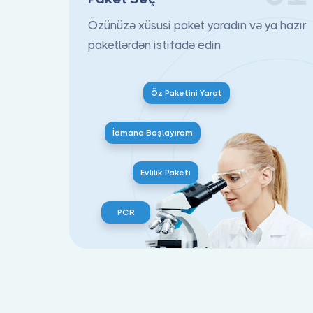
Özünüzə xüsusi paket yaradın və ya hazır
paketlərdən istifadə edin
Öz Paketini Yarat
İdmana Başlayıram
Evlilik Paketi
PCR