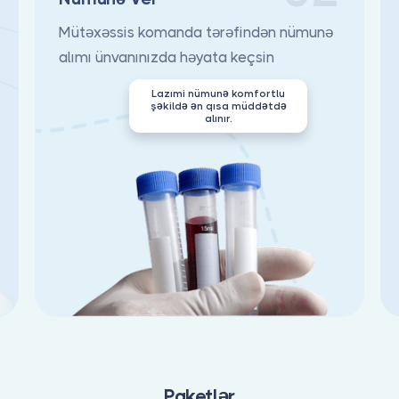
Mütəxəssis komanda tərəfindən nümunə
alımı ünvanınızda həyata keçsin
Lazımi nümunə komfortlu
şəkildə ən qısa müddətdə
alınır.
Paketlər