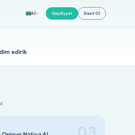
Qeydiyyat
Daxil Ol
AZ
dim edirik
ə!
03
Onlayn Nəticə Al