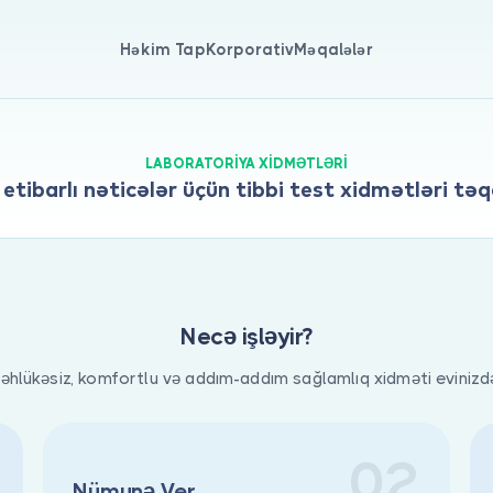
Həkim Tap
Korporativ
Məqalələr
LABORATORIYA XIDMƏTLƏRI
etibarlı nəticələr üçün tibbi test xidmətləri təq
Necə işləyir?
əhlükəsiz, komfortlu və addım-addım sağlamlıq xidməti evinizd
02
Nümunə Ver