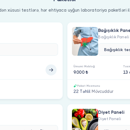
dən xüsusi testlərə, hər ehtiyaca uyğun laboratoriya paketləri il
Bağışıklık Pane
Bağışıklık Paneli
Ümumi Məbləğ
Təxm
9.000 ₺
13
Paket Məzmunu
22 Təhlil
Mövcuddur
Diyet Paneli
Diyet Paneli