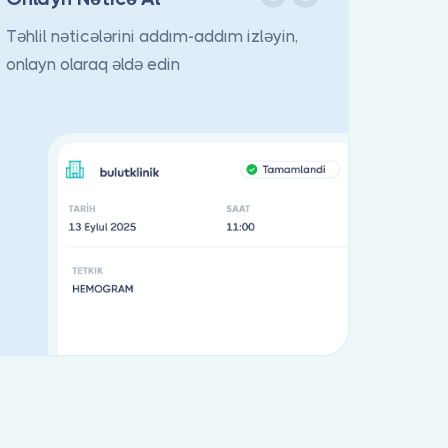
Təhlil nəticələrini addım-addım izləyin,
onlayn olaraq əldə edin