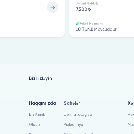
Ümumi Məbləğ
7.500 ₺
Paket Məzmunu
18 Təhlil
Mövcuddur
Bizi izləyin
Haqqımızda
Sahələr
Xə
Biz Kimik
Dərmatologiya
Hək
Əlaqə
Psikiatriya
Məs