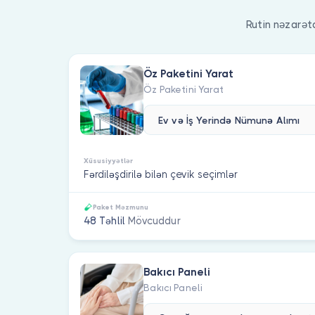
Rutin nəzarət
Öz Paketini Yarat
Öz Paketini Yarat
Ev və İş Yerində Nümunə Alımı
Xüsusiyyətlər
Fərdiləşdirilə bilən çevik seçimlər
Paket Məzmunu
48 Təhlil
Mövcuddur
Bakıcı Paneli
Bakıcı Paneli