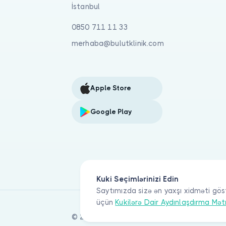
İstanbul
0850 711 11 33
merhaba@bulutklinik.com
Apple Store
Google Play
Kuki Seçimlərinizi Edin
Saytımızda sizə ən yaxşı xidməti gös
üçün
Kukilərə Dair Aydınlaşdırma Mət
© 2026 Bulut Klinik Teknoloji A.Ş. Bütün hü