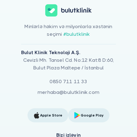
Minlərlə həkim və milyonlarla xəstənin
seçimi
#bulutklinik
Bulut Klinik Teknoloji A.Ş.
Cevizli Mh. Tansel Cd. No:12 Kat:8 D:60,
Bulut Plaza Maltepe / İstanbul
0850 711 11 33
merhaba@bulutklinik.com
Apple Store
Google Play
Bizi izləyin