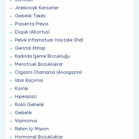
Jinekolojik Kanserler
Gebelik Takibi
Plasenta Previa
Düşük (Abortus)
Pelvik İnflamatuar Hastalık (Pid)
Genital İltihap
Kadında İşeme Bozukluğu
Menstrüel Bozukluklar
Orgazm Olamama (Anorgazmi)
İdrar Kaçırma
Kısırlık
Hiperplazi
Riskli Gebelik
Gebelik
Vajinismus
Rahim İçi Miyom
Hormonal Bozukluklar