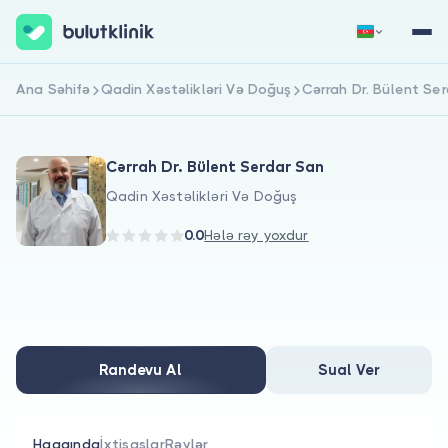
Ana Səhifə
Qadin Xəstəlikləri Və Doğuş
Cərrah Dr. Bülent Se
Qeydiyyat
Daxil Ol
Cərrah Dr. Bülent Serdar San
Qadin Xəstəlikləri Və Doğuş
0.0
Hələ rəy yoxdur
Haqqımızda
Xəstələr üçün
Randevu Al
Sual Ver
Həkimlər üçün
Haqqında
İxtisaslar
Rəylər