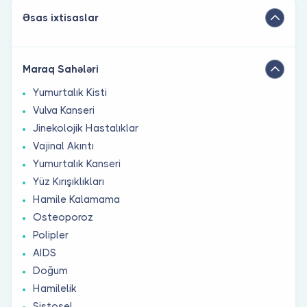
Əsas ixtisaslar
Maraq Sahələri
Yumurtalık Kisti
Vulva Kanseri
Jinekolojik Hastalıklar
Vajinal Akıntı
Yumurtalık Kanseri
Yüz Kırışıklıkları
Hamile Kalamama
Osteoporoz
Polipler
AIDS
Doğum
Hamilelik
Sistosel