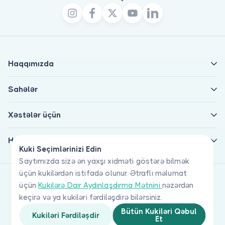
Haqqımızda
Sahələr
Xəstələr üçün
Həkimlər üçün
Kuki Seçimlərinizi Edin
Saytımızda sizə ən yaxşı xidməti göstərə bilmək
üçün kukilərdən istifadə olunur. Ətraflı məlumat
üçün
Kukilərə Dair Aydınlaşdırma Mətnini
nəzərdən
keçirə və ya kukiləri fərdiləşdirə bilərsiniz.
Bütün Kukiləri Qəbul
Kukiləri Fərdiləşdir
Et