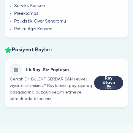
Serviks Kanseri
Preeklampsi
Polikistik Over Sendromu
Rahim Ağzı Kanseri
Pasiyent Rəyləri
İlk Rəyi Siz Paylaşın
Rəy
Cərrah Dr. BÜLENT SERDAR SAN’ı əvvəl
Əlavə
ziyarət etmisiniz? Rəylərinizi paylaşaraq
Et
başqalarına düzgün seçim etməyə
kömək edə bilərsiniz.