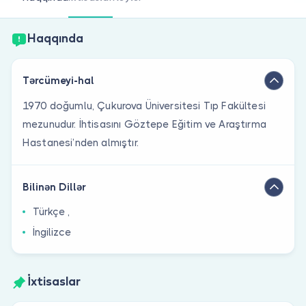
Həkim siniz?
Haqqında
Tərcümeyi-hal
1970 doğumlu, Çukurova Üniversitesi Tıp Fakültesi
mezunudur. İhtisasını Göztepe Eğitim ve Araştırma
Hastanesi’nden almıştır.
Bilinən Dillər
Türkçe ,
İngilizce
İxtisaslar