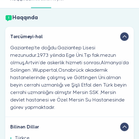
Həkim siniz?
Haqqında
Tərcümeyi-hal
Gaziantep’te doğdu.Gaziantep Lisesi
mezunudur.1973 yılında Ege Üni.Tıp fak.mezun
olmuş,Artvin’de askerlik hizmeti sonrası,Almanya’da
Solingen ,Wuppertal,Osnabrück akademik
hastanelerinde çalışmış ve Göttingen Üni.alman
beyin cerrahi uzmanlığı ve Şişli Etfal den Türk beyin
cerrahi uzmanlığını almıştır Mersin SSK ,Mersin
devlet hastanesi ve Özel Mersin Su Hastanesinde
görev yapmaktadır.
Bilinən Dillər
Türkçe ,