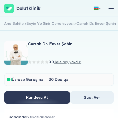
Ana Səhifə
Beyin Və Sinir Cərrahiyyəsi
Cərrah Dr. Enver Şahin
Qeydiyyat
Daxil Ol
Cərrah Dr. Enver Şahin
0.0
Hələ rəy yoxdur
Haqqımızda
Üz-üzə Görüşmə
30 Dəqiqə
Xəstələr üçün
Randevu Al
Sual Ver
Həkimlər üçün
Haqqında
İxtisaslar
Rəylər