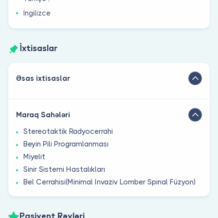
İngilizce
İxtisaslar
Əsas ixtisaslar
Maraq Sahələri
Stereotaktik Radyocerrahi
Beyin Pili Programlanması
Miyelit
Sinir Sistemi Hastalıkları
Bel Cerrahisi(Minimal Invaziv Lomber Spinal Füzyon)
Pasiyent Rəyləri