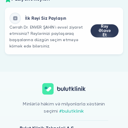
İlk Rəyi Siz Paylaşın
Rəy
Cərrah Dr. ENVER ŞAHİN’ı əvvəl ziyarət
Əlavə
etmisiniz? Rəylərinizi paylaşaraq
Et
başqalarına düzgün seçim etməyə
kömək edə bilərsiniz.
Minlərlə həkim və milyonlarla xəstənin
seçimi
#bulutklinik