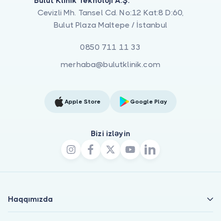
Bulut Klinik Teknoloji A.Ş.
Cevizli Mh. Tansel Cd. No:12 Kat:8 D:60,
Bulut Plaza Maltepe / İstanbul
0850 711 11 33
merhaba@bulutklinik.com
Apple Store
Google Play
Bizi izləyin
Haqqımızda