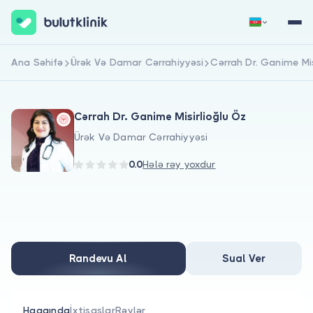
Ana Səhifə
Ürək Və Damar Cərrahiyyəsi
Cərrah Dr. Ganime Mis
Qeydiyyat
Daxil Ol
Cərrah Dr. Ganime Misirlioğlu Öz
Ürək Və Damar Cərrahiyyəsi
0.0
Hələ rəy yoxdur
Haqqımızda
Xəstələr üçün
Randevu Al
Sual Ver
Həkimlər üçün
Haqqında
İxtisaslar
Rəylər