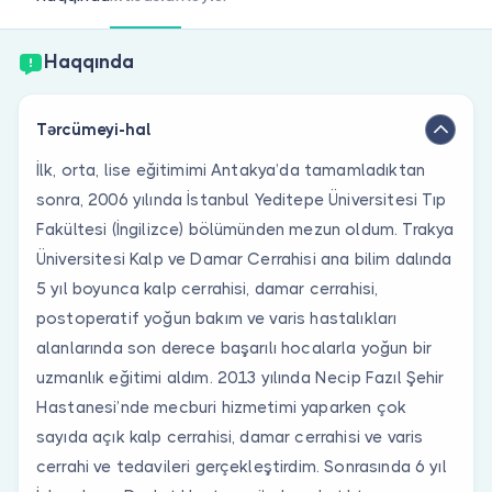
Həkim siniz?
Haqqında
Tərcümeyi-hal
İlk, orta, lise eğitimimi Antakya’da tamamladıktan
sonra, 2006 yılında İstanbul Yeditepe Üniversitesi Tıp
Fakültesi (İngilizce) bölümünden mezun oldum. Trakya
Üniversitesi Kalp ve Damar Cerrahisi ana bilim dalında
5 yıl boyunca kalp cerrahisi, damar cerrahisi,
postoperatif yoğun bakım ve varis hastalıkları
alanlarında son derece başarılı hocalarla yoğun bir
uzmanlık eğitimi aldım. 2013 yılında Necip Fazıl Şehir
Hastanesi’nde mecburi hizmetimi yaparken çok
sayıda açık kalp cerrahisi, damar cerrahisi ve varis
cerrahi ve tedavileri gerçekleştirdim. Sonrasında 6 yıl