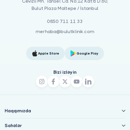
Cevizli Mh. Tansel Cd. No:12 Kat:8 D:60,
Bulut Plaza Maltepe / İstanbul
0850 711 11 33
merhaba@bulutklinik.com
Apple Store
Google Play
Bizi izləyin
Haqqımızda
Sahələr