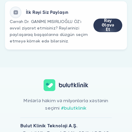
İlk Rəyi Siz Paylaşın
Rəy
Cərrah Dr. GANİME MISIRLIOĞLU ÖZ’ı
Əlavə
əvvəl ziyarət etmisiniz? Rəylərinizi
Et
paylaşaraq başqalarına düzgün seçim
etməyə kömək edə bilərsiniz.
Minlərlə həkim və milyonlarla xəstənin
seçimi
#bulutklinik
Bulut Klinik Teknoloji A.Ş.