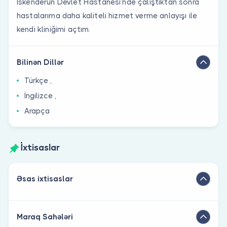
İskenderun Devlet Hastanesi’nde çalıştıktan sonra
hastalarıma daha kaliteli hizmet verme anlayışı ile
kendi kliniğimi açtım.
Bilinən Dillər
Türkçe ,
İngilizce ,
Arapça
İxtisaslar
Əsas ixtisaslar
Maraq Sahələri