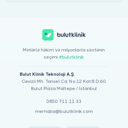
Minlərlə həkim və milyonlarla xəstənin
seçimi
#bulutklinik
Bulut Klinik Teknoloji A.Ş.
Cevizli Mh. Tansel Cd. No:12 Kat:8 D:60,
Bulut Plaza Maltepe / İstanbul
0850 711 11 33
merhaba@bulutklinik.com