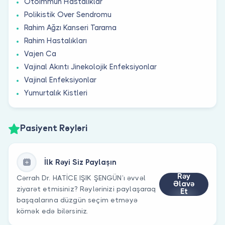
Otoimmün Hastalıklar
Polikistik Over Sendromu
Rahim Ağzı Kanseri Tarama
Rahim Hastalıkları
Vajen Ca
Vajinal Akıntı Jinekolojik Enfeksiyonlar
Vajinal Enfeksiyonlar
Yumurtalık Kistleri
Pasiyent Rəyləri
İlk Rəyi Siz Paylaşın
Rəy
Cərrah Dr. HATİCE IŞIK ŞENGÜN’ı əvvəl
Əlavə
ziyarət etmisiniz? Rəylərinizi paylaşaraq
Et
başqalarına düzgün seçim etməyə
kömək edə bilərsiniz.