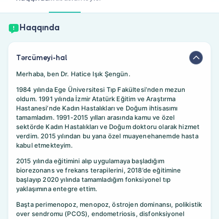
Həkim siniz?
Haqqında
Tərcümeyi-hal
Merhaba, ben Dr. Hatice Işık Şengün.
1984 yılında Ege Üniversitesi Tıp Fakültesi’nden mezun
oldum. 1991 yılında İzmir Atatürk Eğitim ve Araştırma
Hastanesi’nde Kadın Hastalıkları ve Doğum ihtisasımı
tamamladım. 1991-2015 yılları arasında kamu ve özel
sektörde Kadın Hastalıkları ve Doğum doktoru olarak hizmet
verdim. 2015 yılından bu yana özel muayenehanemde hasta
kabul etmekteyim.
2015 yılında eğitimini alıp uygulamaya başladığım
biorezonans ve frekans terapilerini, 2018’de eğitimine
başlayıp 2020 yılında tamamladığım fonksiyonel tıp
yaklaşımına entegre ettim.
Başta perimenopoz, menopoz, östrojen dominansı, polikistik
over sendromu (PCOS), endometriosis, disfonksiyonel