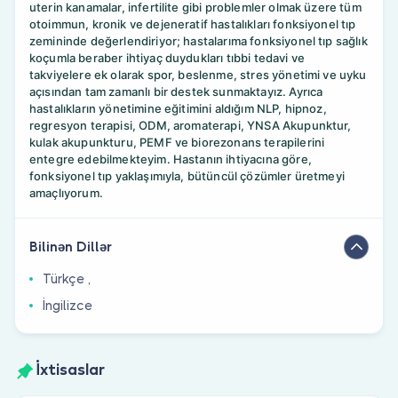
uterin kanamalar, infertilite gibi problemler olmak üzere tüm
otoimmun, kronik ve dejeneratif hastalıkları fonksiyonel tıp
zemininde değerlendiriyor; hastalarıma fonksiyonel tıp sağlık
koçumla beraber ihtiyaç duydukları tıbbi tedavi ve
takviyelere ek olarak spor, beslenme, stres yönetimi ve uyku
açısından tam zamanlı bir destek sunmaktayız. Ayrıca
hastalıkların yönetimine eğitimini aldığım NLP, hipnoz,
regresyon terapisi, ODM, aromaterapi, YNSA Akupunktur,
kulak akupunkturu, PEMF ve biorezonans terapilerini
entegre edebilmekteyim. Hastanın ihtiyacına göre,
fonksiyonel tıp yaklaşımıyla, bütüncül çözümler üretmeyi
amaçlıyorum.
Bilinən Dillər
Türkçe ,
İngilizce
İxtisaslar