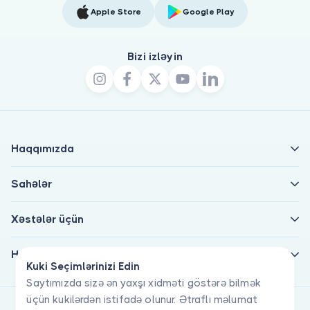
Apple Store
Google Play
Bizi izləyin
Haqqımızda
Sahələr
Xəstələr üçün
Həkimlər üçün
Kuki Seçimlərinizi Edin
Saytımızda sizə ən yaxşı xidməti göstərə bilmək
üçün kukilərdən istifadə olunur. Ətraflı məlumat