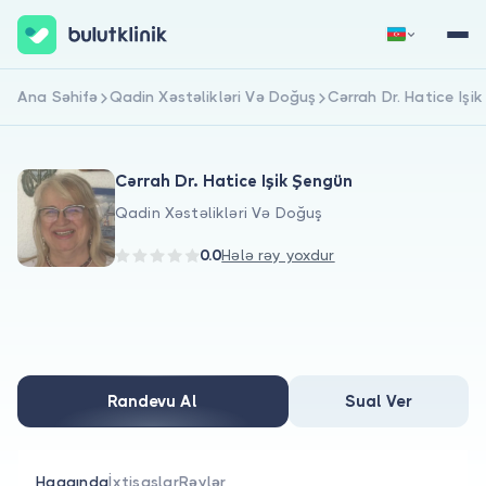
Ana Səhifə
Qadin Xəstəlikləri Və Doğuş
Cərrah Dr. Hatice Işi
Qeydiyyat
Daxil Ol
Cərrah Dr. Hatice Işik Şengün
Qadin Xəstəlikləri Və Doğuş
0.0
Hələ rəy yoxdur
Haqqımızda
Xəstələr üçün
Randevu Al
Sual Ver
Həkimlər üçün
Haqqında
İxtisaslar
Rəylər