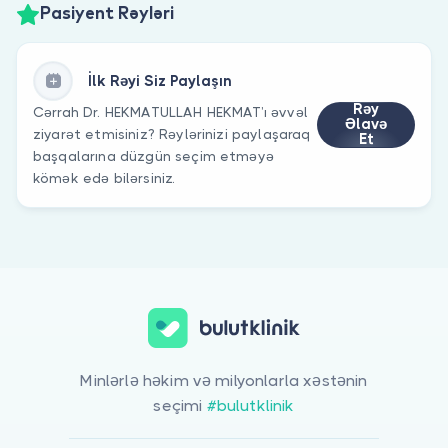
Pasiyent Rəyləri
İlk Rəyi Siz Paylaşın
Rəy
Cərrah Dr. HEKMATULLAH HEKMAT’ı əvvəl
Əlavə
ziyarət etmisiniz? Rəylərinizi paylaşaraq
Et
başqalarına düzgün seçim etməyə
kömək edə bilərsiniz.
Minlərlə həkim və milyonlarla xəstənin
seçimi
#bulutklinik