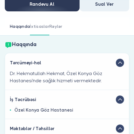
Həkim siniz?
Randevu Al
Sual Ver
Haqqında
İxtisaslar
Rəylər
Haqqında
Tərcümeyi-hal
Dr. Hekmatullah Hekmat, Özel Konya Göz
Hastanesi'nde sağlık hizmeti vermektedir.
İş Təcrübəsi
Özel Konya Göz Hastanesi
Məktəblər / Təhsillər