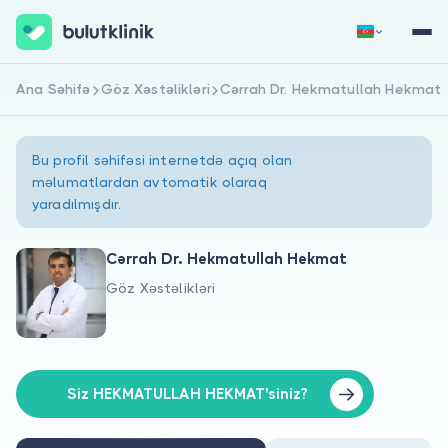
Ana Səhifə
Göz Xəstəlikləri
Cərrah Dr. Hekmatullah Hekmat
Qeydiyyat
Daxil Ol
Bu profil səhifəsi internetdə açıq olan
məlumatlardan avtomatik olaraq
yaradılmışdır.
Cərrah Dr. Hekmatullah Hekmat
Göz Xəstəlikləri
Haqqımızda
Xəstələr üçün
Həkimlər üçün
Siz HEKMATULLAH HEKMAT'siniz?