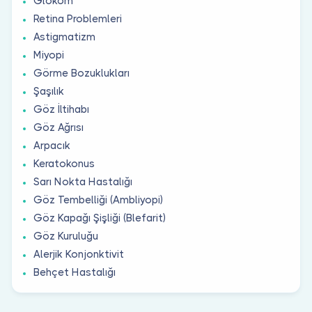
Glokom
Retina Problemleri
Astigmatizm
Miyopi
Görme Bozuklukları
Şaşılık
Göz İltihabı
Göz Ağrısı
Arpacık
Keratokonus
Sarı Nokta Hastalığı
Göz Tembelliği (Ambliyopi)
Göz Kapağı Şişliği (Blefarit)
Göz Kuruluğu
Alerjik Konjonktivit
Behçet Hastalığı