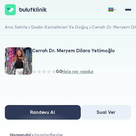
Ana Səhifə
Qadin Xəstəlikləri Və Doğuş
Cərrah Dr. Meryem Di
Qeydiyyat
Daxil Ol
Cərrah Dr. Meryem Dilara Yetimoğlu
0.0
Hələ rəy yoxdur
Haqqımızda
Xəstələr üçün
Randevu Al
Sual Ver
Həkimlər üçün
Haqqında
İxtisaslar
Rəylər