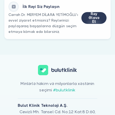
İlk Rəyi Siz Paylaşın
Rəy
Cərrah Dr. MERYEM DİLARA YETİMOĞLU’ı
Əlavə
əvvəl ziyarət etmisiniz? Rəylərinizi
Et
paylaşaraq başqalarına düzgün seçim
etməyə kömək edə bilərsiniz.
Minlərlə həkim və milyonlarla xəstənin
seçimi
#bulutklinik
Bulut Klinik Teknoloji A.Ş.
Cevizli Mh. Tansel Cd. No:12 Kat:8 D:60,