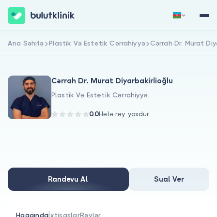
Ana Səhifə
Plastik Və Estetik Cərrahiyyə
Cərrah Dr. Murat Diy
Qeydiyyat
Daxil Ol
Cərrah Dr. Murat Diyarbakirlioğlu
Plastik Və Estetik Cərrahiyyə
0.0
Hələ rəy yoxdur
Haqqımızda
Xəstələr üçün
Randevu Al
Sual Ver
Həkimlər üçün
Haqqında
İxtisaslar
Rəylər