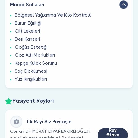
Maraq Sahələri
Bölgesel Yağlanma Ve Kilo Kontrolü
Burun Eğriliği
Cilt Lekeleri
Deri Kanseri
Göğüs Estetiği
Göz Altı Morlukları
Kepçe Kulak Sorunu
Saç Dökülmesi
Yüz Kırışıklıkları
Pasiyent Rəyləri
İlk Rəyi Siz Paylaşın
Rəy
Cərrah Dr. MURAT DİYARBAKIRLIOĞLU’ı
Əlavə
əvvəl ziyarət etmisiniz? Rəylərinizi