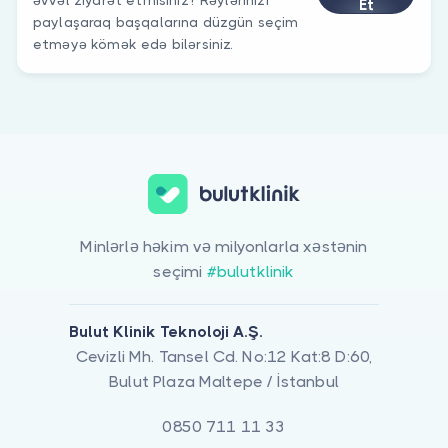
Et
paylaşaraq başqalarına düzgün seçim
etməyə kömək edə bilərsiniz.
Minlərlə həkim və milyonlarla xəstənin
seçimi
#bulutklinik
Bulut Klinik Teknoloji A.Ş.
Cevizli Mh. Tansel Cd. No:12 Kat:8 D:60,
Bulut Plaza Maltepe / İstanbul
0850 711 11 33