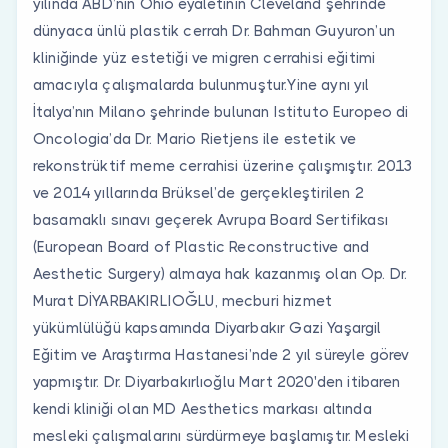
yılında ABD’nin Ohio eyaletinin Cleveland şehrinde
dünyaca ünlü plastik cerrah Dr. Bahman Guyuron’un
kliniğinde yüz estetiği ve migren cerrahisi eğitimi
amacıyla çalışmalarda bulunmuştur.Yine aynı yıl
İtalya’nın Milano şehrinde bulunan Istituto Europeo di
Oncologia’da Dr. Mario Rietjens ile estetik ve
rekonstrüktif meme cerrahisi üzerine çalışmıştır. 2013
ve 2014 yıllarında Brüksel’de gerçekleştirilen 2
basamaklı sınavı geçerek Avrupa Board Sertifikası
(European Board of Plastic Reconstructive and
Aesthetic Surgery) almaya hak kazanmış olan Op. Dr.
Murat DİYARBAKIRLIOĞLU, mecburi hizmet
yükümlülüğü kapsamında Diyarbakır Gazi Yaşargil
Eğitim ve Araştırma Hastanesi’nde 2 yıl süreyle görev
yapmıştır. Dr. Diyarbakırlıoğlu Mart 2020'den itibaren
kendi kliniği olan MD Aesthetics markası altında
mesleki çalışmalarını sürdürmeye başlamıştır. Mesleki