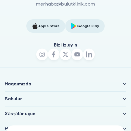
merhaba@bulutklinik.com
Apple Store
Google Play
Bizi izləyin
Haqqımızda
Sahələr
Xəstələr üçün
Həkimlər üçün