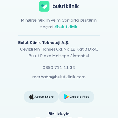
Minlərlə həkim və milyonlarla xəstənin
seçimi
#bulutklinik
Bulut Klinik Teknoloji A.Ş.
Cevizli Mh. Tansel Cd. No:12 Kat:8 D:60,
Bulut Plaza Maltepe / İstanbul
0850 711 11 33
merhaba@bulutklinik.com
Apple Store
Google Play
Bizi izləyin