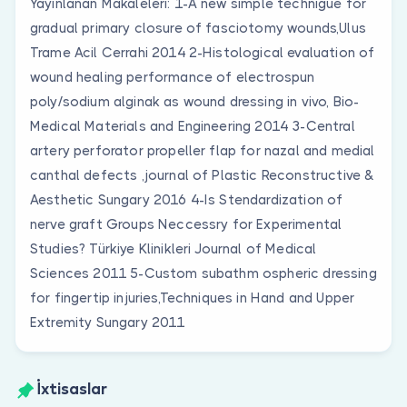
Yayınlanan Makaleleri: 1-A new simple technigue for
gradual primary closure of fasciotomy wounds,Ulus
Trame Acil Cerrahi 2014 2-Histological evaluation of
wound healing performance of electrospun
poly/sodium alginak as wound dressing in vivo, Bio-
Medical Materials and Engineering 2014 3-Central
artery perforator propeller flap for nazal and medial
canthal defects ,journal of Plastic Reconstructive &
Aesthetic Sungary 2016 4-Is Stendardization of
nerve graft Groups Neccessry for Experimental
Studies? Türkiye Klinikleri Journal of Medical
Sciences 2011 5-Custom subathm ospheric dressing
for fingertip injuries,Techniques in Hand and Upper
Extremity Sungary 2011
İxtisaslar