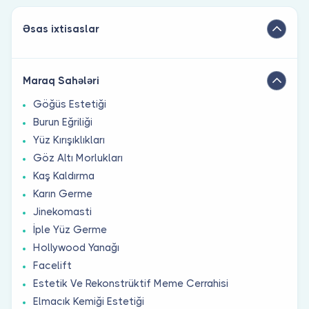
Əsas ixtisaslar
Maraq Sahələri
Göğüs Estetiği
Burun Eğriliği
Yüz Kırışıklıkları
Göz Altı Morlukları
Kaş Kaldırma
Karın Germe
Jinekomasti
İple Yüz Germe
Hollywood Yanağı
Facelift
Estetik Ve Rekonstrüktif Meme Cerrahisi
Elmacık Kemiği Estetiği