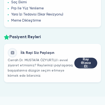
Saç Ekimi
Prp Ile Yüz Yenileme
Yara İzi Tedavisi (Skar Revizyonu)
Meme Dikleştirme
Pasiyent Rəyləri
İlk Rəyi Siz Paylaşın
Rəy
Cərrah Dr. MUSTAFA ÖZYURTLU’ı əvvəl
Əlavə
ziyarət etmisiniz? Rəylərinizi paylaşaraq
Et
başqalarına düzgün seçim etməyə
kömək edə bilərsiniz.