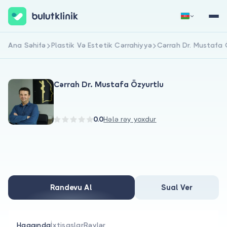
Ana Səhifə
Plastik Və Estetik Cərrahiyyə
Cərrah Dr. Mustafa 
Qeydiyyat
Daxil Ol
Cərrah Dr. Mustafa Özyurtlu
0.0
Hələ rəy yoxdur
Haqqımızda
Xəstələr üçün
Randevu Al
Sual Ver
Həkimlər üçün
Haqqında
İxtisaslar
Rəylər