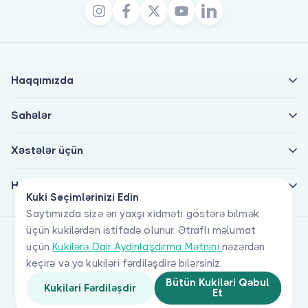
Haqqımızda
Sahələr
Xəstələr üçün
Həkimlər üçün
Kuki Seçimlərinizi Edin
Saytımızda sizə ən yaxşı xidməti göstərə bilmək
üçün kukilərdən istifadə olunur. Ətraflı məlumat
üçün
Kukilərə Dair Aydınlaşdırma Mətnini
nəzərdən
keçirə və ya kukiləri fərdiləşdirə bilərsiniz.
Bütün Kukiləri Qəbul
Kukiləri Fərdiləşdir
Et