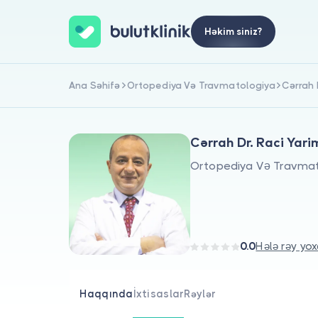
Həkim siniz?
Ana Səhifə
Ortopediya Və Travmatologiya
Cərrah 
Cərrah Dr. Raci Yar
Ortopediya Və Travmat
0.0
Hələ rəy yox
Haqqında
İxtisaslar
Rəylər