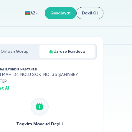
Qeydiyyat
Daxil Ol
AZ
Onlayn Görüş
Üz-üzə Randevu
MAL BAYINDIR HASTANESİ
N MAH. 34 NOLU SOK. NO: 35 ŞAHİNBEY
TEP
ət Al
Təqvim Mövcud Deyil!