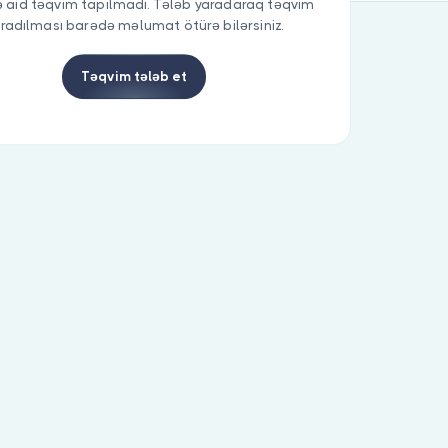
 aid təqvim tapılmadı. Tələb yaradaraq təqvim
radılması barədə məlumat ötürə bilərsiniz.
Təqvim tələb et