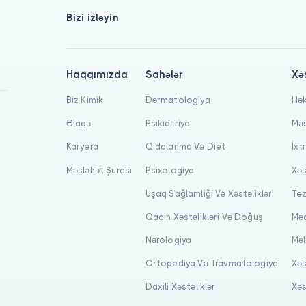
Bizi izləyin
Haqqımızda
Sahələr
Xə
Biz Kimik
Dərmatologiya
Hək
Əlaqə
Psikiatriya
Məs
Karyera
Qidalanma Və Diet
İxt
Məsləhət Şurası
Psixologiya
Xəs
Uşaq Sağlamliği Və Xəstəlikləri
Tez
Qadin Xəstəlikləri Və Doğuş
Məq
Nərologiya
Məl
Ortopediya Və Travmatologiya
Xəs
Daxili Xəstəliklər
Xəs