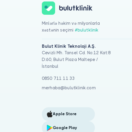
Minlərlə həkim və milyonlarla
xəstənin seçimi
#bulutklinik
Bulut Klinik Teknoloji A.Ş.
Cevizli Mh. Tansel Cd. No:12 Kat:8
D:60, Bulut Plaza Maltepe /
İstanbul
0850 711 11 33
merhaba@bulutklinik.com
Apple Store
Google Play