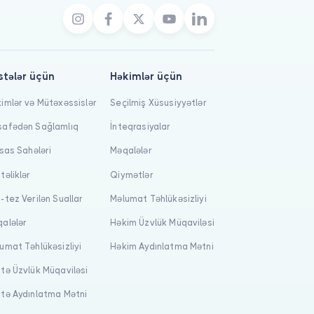
stələr üçün
Həkimlər üçün
imlər və Mütəxəssislər
Seçilmiş Xüsusiyyətlər
afədən Sağlamlıq
İnteqrasiyalar
isas Sahələri
Məqalələr
təliklər
Qiymətlər
-tez Verilən Suallar
Məlumat Təhlükəsizliyi
alələr
Həkim Üzvlük Müqaviləsi
umat Təhlükəsizliyi
Həkim Aydınlatma Mətni
tə Üzvlük Müqaviləsi
tə Aydınlatma Mətni