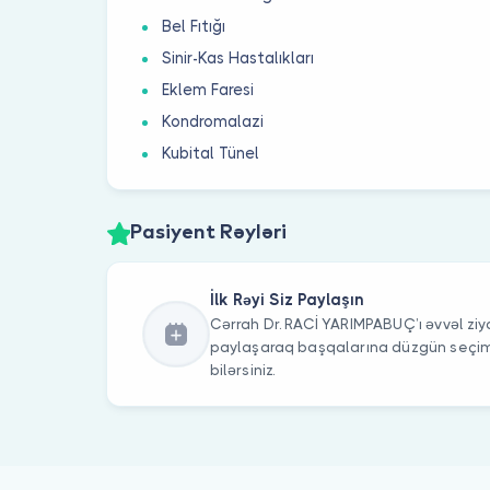
Bel Fıtığı
Sinir-Kas Hastalıkları
Eklem Faresi
Kondromalazi
Kubital Tünel
Pasiyent Rəyləri
İlk Rəyi Siz Paylaşın
Cərrah Dr. RACİ YARIMPABUÇ’ı əvvəl ziya
paylaşaraq başqalarına düzgün seç
bilərsiniz.