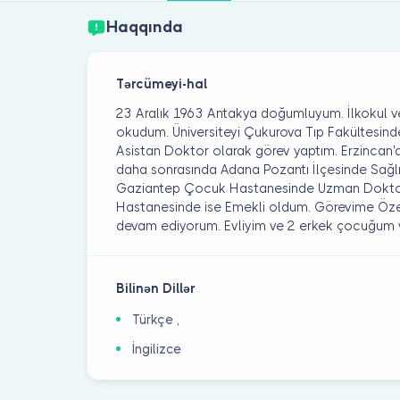
Haqqında
Tərcümeyi-hal
23 Aralık 1963 Antakya doğumluyum. İlkokul v
okudum. Üniversiteyi Çukurova Tıp Fakültesinde
Asistan Doktor olarak görev yaptım. Erzinca
daha sonrasında Adana Pozantı İlçesinde Sağlı
Gaziantep Çocuk Hastanesinde Uzman Doktorl
Hastanesinde ise Emekli oldum. Görevime Öze
devam ediyorum. Evliyim ve 2 erkek çocuğum v
Bilinən Dillər
Türkçe ,
İngilizce