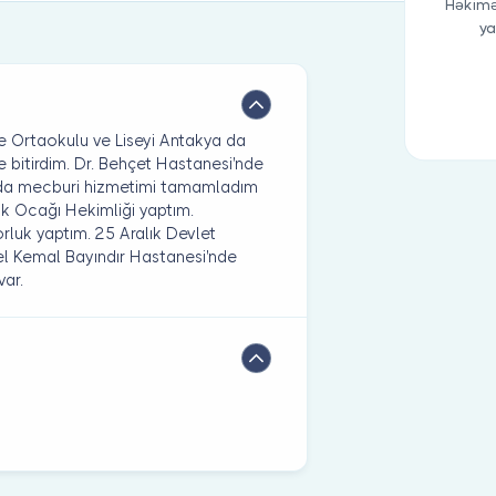
Həkimə
ya
e Ortaokulu ve Liseyi Antakya da
 bitirdim. Dr. Behçet Hastanesi'nde
n'da mecburi hizmetimi tamamladım
k Ocağı Hekimliği yaptım.
uk yaptım. 25 Aralık Devlet
l Kemal Bayındır Hastanesi'nde
ar.