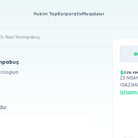
Həkim Tap
Korporativ
Məqalələr
Dr. Raci Yarimpabuç
impabuç
ologiya
ÖZEL KE
23 NİSA
/GAZİAN
İstiqam
dur