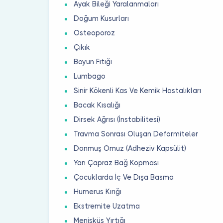
Ayak Bileği Yaralanmaları
Doğum Kusurları
Osteoporoz
Çıkık
Boyun Fıtığı
Lumbago
Sinir Kökenli Kas Ve Kemik Hastalıkları
Bacak Kısalığı
Dirsek Ağrısı (İnstabilitesi)
Travma Sonrası Oluşan Deformiteler
Donmuş Omuz (Adheziv Kapsülit)
Yan Çapraz Bağ Kopması
Çocuklarda İç Ve Dışa Basma
Humerus Kırığı
Ekstremite Uzatma
Menisküs Yırtığı