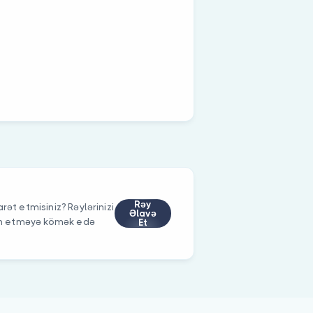
Rəy
rət etmisiniz? Rəylərinizi
Əlavə
im etməyə kömək edə
Et