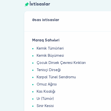
İxtisaslar
Əsas ixtisaslar
Maraq Sahələri
Kemik Tümörleri
Kemik Büyümesi
Çocuk Dirsek Çevresi Kırıkları
Tenisçi Dirseği
Karpal Tünel Sendromu
Omuz Ağrısı
Kas Kısalığı
Ur (Tümör)
Sinir Kesisi