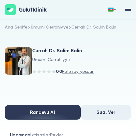
Ana Səhifə
Ümumi Cərrahiyyə
Cərrah Dr. Salim Balin
Qeydiyyat
Daxil Ol
Cərrah Dr. Salim Balin
Ümumi Cərrahiyyə
0.0
Hələ rəy yoxdur
Haqqımızda
Xəstələr üçün
Randevu Al
Sual Ver
Həkimlər üçün
Haqqında
İxtisaslar
Rəylər