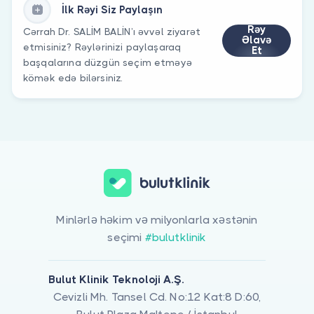
İlk Rəyi Siz Paylaşın
Rəy
Cərrah Dr. SALİM BALİN’ı əvvəl ziyarət
Əlavə
etmisiniz? Rəylərinizi paylaşaraq
Et
başqalarına düzgün seçim etməyə
kömək edə bilərsiniz.
Minlərlə həkim və milyonlarla xəstənin
seçimi
#bulutklinik
Bulut Klinik Teknoloji A.Ş.
Cevizli Mh. Tansel Cd. No:12 Kat:8 D:60,