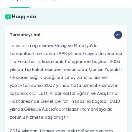
Həkim siniz?
Haqqında
Tərcümeyi-hal
İlk ve orta öğrenimini Elazığ ve Malatya'da
tamamladıktan sonra 1998 yılında Erciyes Üniversitesi
Tıp Fakültesi'ni kazanarak tıp eğitimine başladı. 2005
yılında Tıp Fakültesinden mezun oldu, Çankırı Yaprakılı
/ İkizören sağlık ocağında 18 ay zorunlu hizmet
yaptıktan sonra 2007 yılında tıpta uzmanlık sınavını
kazanarak Dr. Lütfi Kırdar Kartal Eğitim ve Araştırma
Hastanesinde Genel Cerrahi ihtisasına başladı. 2013
yılında Giresun/Alucra'da ihtisasını tamamlayarak
zorunlu hizmete başlamıştır.
2014 yılından itibaren kamu sektöründen ayrılarak