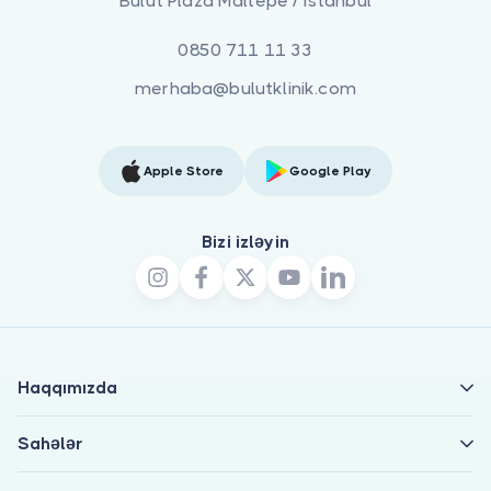
Bulut Plaza Maltepe / İstanbul
0850 711 11 33
merhaba@bulutklinik.com
Apple Store
Google Play
Bizi izləyin
Haqqımızda
Sahələr