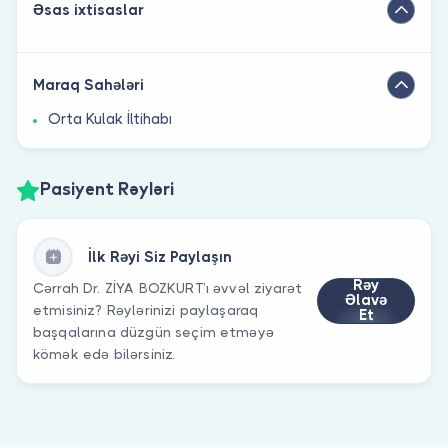
Əsas ixtisaslar
Maraq Sahələri
Orta Kulak İltihabı
Pasiyent Rəyləri
İlk Rəyi Siz Paylaşın
Rəy
Cərrah Dr. ZİYA BOZKURT’ı əvvəl ziyarət
Əlavə
etmisiniz? Rəylərinizi paylaşaraq
Et
başqalarına düzgün seçim etməyə
kömək edə bilərsiniz.