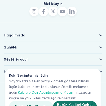
Bizi izləyin
Haqqımızda
Sahələr
Xəstələr üçün
Həkimlər üçün
Kuki Seçimlərinizi Edin
Saytımızda sizə ən yaxşı xidməti göstərə bilmək
üçün kukilərdən istifadə olunur. Ətraflı məlumat
üçün
Kukilərə Dair Aydınlaşdırma Mətnini
nəzərdən
keçirə və ya kukiləri fərdiləşdirə bilərsiniz.
Bütün Kukiləri Qəbul