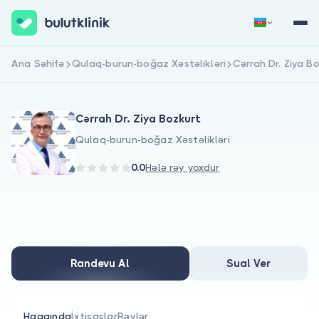
Ana Səhifə
Qulaq-burun-boğaz Xəstəlikləri
Cərrah Dr. Ziya B
Qeydiyyat
Daxil Ol
Cərrah Dr. Ziya Bozkurt
Qulaq-burun-boğaz Xəstəlikləri
0.0
Hələ rəy yoxdur
Haqqımızda
Xəstələr üçün
Randevu Al
Sual Ver
Həkimlər üçün
Haqqında
İxtisaslar
Rəylər