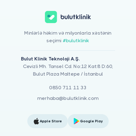
Minlərlə həkim və milyonlarla xəstənin
seçimi
#bulutklinik
Bulut Klinik Teknoloji A.Ş.
Cevizli Mh. Tansel Cd. No:12 Kat:8 D:60,
Bulut Plaza Maltepe / İstanbul
0850 711 11 33
merhaba@bulutklinik.com
Apple Store
Google Play