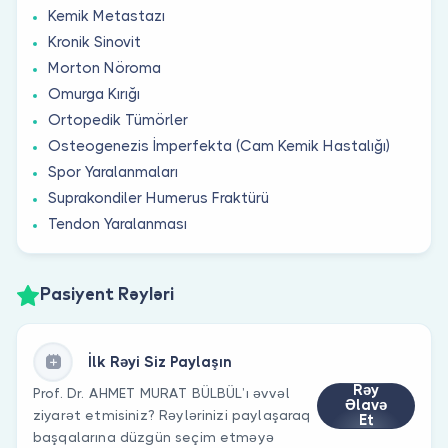
Kemik Metastazı
Kronik Sinovit
Morton Nöroma
Omurga Kırığı
Ortopedik Tümörler
Osteogenezis İmperfekta (Cam Kemik Hastalığı)
Spor Yaralanmaları
Suprakondiler Humerus Fraktürü
Tendon Yaralanması
Pasiyent Rəyləri
İlk Rəyi Siz Paylaşın
Rəy
Prof. Dr. AHMET MURAT BÜLBÜL’ı əvvəl
Əlavə
ziyarət etmisiniz? Rəylərinizi paylaşaraq
Et
başqalarına düzgün seçim etməyə