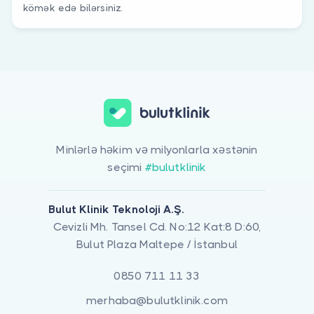
kömək edə bilərsiniz.
Minlərlə həkim və milyonlarla xəstənin
seçimi
#bulutklinik
Bulut Klinik Teknoloji A.Ş.
Cevizli Mh. Tansel Cd. No:12 Kat:8 D:60,
Bulut Plaza Maltepe / İstanbul
0850 711 11 33
merhaba@bulutklinik.com