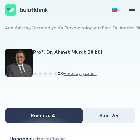
Ana Səhifə
Ortopediya Və Travmatologiya
Prof. Dr. Ahmet M
Qeydiyyat
Daxil Ol
Prof. Dr. Ahmet Murat Bülbül
0.0
Hələ rəy yoxdur
Haqqımızda
Xəstələr üçün
Randevu Al
Sual Ver
Həkimlər üçün
Haqqında
İxtisaslar
Rəylər