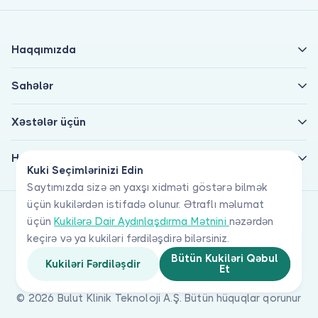
Haqqımızda
Sahələr
Xəstələr üçün
Həkimlər üçün
Kuki Seçimlərinizi Edin
Saytımızda sizə ən yaxşı xidməti göstərə bilmək
üçün kukilərdən istifadə olunur. Ətraflı məlumat
üçün
Kukilərə Dair Aydınlaşdırma Mətnini
nəzərdən
keçirə və ya kukiləri fərdiləşdirə bilərsiniz.
Bütün Kukiləri Qəbul
Kukiləri Fərdiləşdir
Et
© 2026 Bulut Klinik Teknoloji A.Ş. Bütün hüquqlar qorunur