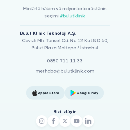
Minlərlə həkim və milyonlarla xəstənin
seçimi
#bulutklinik
Bulut Klinik Teknoloji A.Ş.
Cevizli Mh. Tansel Cd. No:12 Kat:8 D:60,
Bulut Plaza Maltepe / İstanbul
0850 711 11 33
merhaba@bulutklinik.com
Apple Store
Google Play
Bizi izləyin