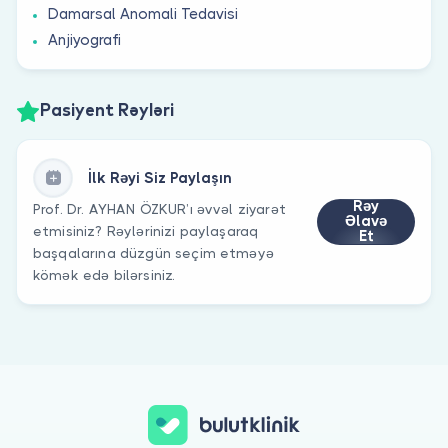
Damarsal Anomali Tedavisi
Anjiyografi
Pasiyent Rəyləri
İlk Rəyi Siz Paylaşın
Rəy
Prof. Dr. AYHAN ÖZKUR’ı əvvəl ziyarət
Əlavə
etmisiniz? Rəylərinizi paylaşaraq
Et
başqalarına düzgün seçim etməyə
kömək edə bilərsiniz.