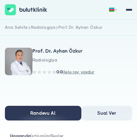
Ana Səhifə
Radiologiya
Prof. Dr. Ayhan Özkur
Qeydiyyat
Daxil Ol
Prof. Dr. Ayhan Özkur
Radiologiya
0.0
Hələ rəy yoxdur
Haqqımızda
Xəstələr üçün
Randevu Al
Sual Ver
Həkimlər üçün
Haqqında
İxtisaslar
Rəylər