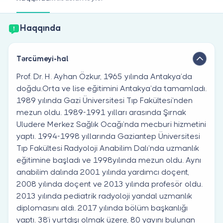
Həkim siniz?
Haqqında
Tərcümeyi-hal
Prof. Dr. H. Ayhan Özkur, 1965 yılında Antakya’da
doğdu.Orta ve lise eğitimini Antakya’da tamamladı.
1989 yılında Gazi Üniversitesi Tıp Fakültesi’nden
mezun oldu. 1989-1991 yılları arasında Şırnak
Uludere Merkez Sağlık Ocağı’nda mecburi hizmetini
yaptı. 1994-1998 yıllarında Gaziantep Üniversitesi
Tıp Fakültesi Radyoloji Anabilim Dalı’nda uzmanlık
eğitimine başladı ve 1998yılında mezun oldu. Aynı
anabilim dalında 2001 yılında yardımcı doçent,
2008 yılında doçent ve 2013 yılında profesör oldu.
2013 yılında pediatrik radyoloji yandal uzmanlık
diplomasını aldı. 2017 yılında bölüm başkanlığı
yaptı. 38’i yurtdışı olmak üzere, 80 yayını bulunan