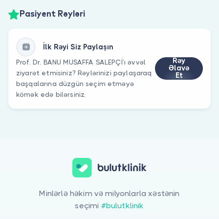
Pasiyent Rəyləri
İlk Rəyi Siz Paylaşın
Rəy
Prof. Dr. BANU MUSAFFA SALEPÇİ’ı əvvəl
Əlavə
ziyarət etmisiniz? Rəylərinizi paylaşaraq
Et
başqalarına düzgün seçim etməyə
kömək edə bilərsiniz.
Minlərlə həkim və milyonlarla xəstənin
seçimi
#bulutklinik