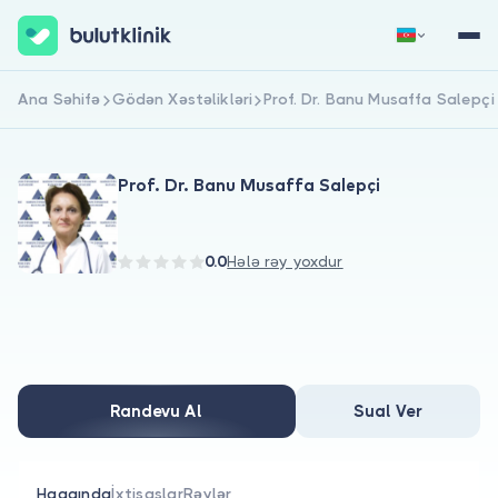
Ana Səhifə
Gödən Xəstəlikləri
Prof. Dr. Banu Musaffa Salepçi
Qeydiyyat
Daxil Ol
Prof. Dr. Banu Musaffa Salepçi
0.0
Hələ rəy yoxdur
Haqqımızda
Xəstələr üçün
Randevu Al
Sual Ver
Həkimlər üçün
Haqqında
İxtisaslar
Rəylər