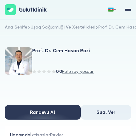
Ana Səhifə
Uşaq Sağlamliği Və Xəstəlikləri
Prof. Dr. Cem Has
Qeydiyyat
Daxil Ol
Prof. Dr. Cem Hasan Razi
0.0
Hələ rəy yoxdur
Haqqımızda
Xəstələr üçün
Randevu Al
Sual Ver
Həkimlər üçün
Haqqında
İxtisaslar
Rəylər