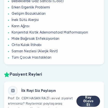
Bebeklerde Gaz Sancısı (Colic)
Erken Ergenlik Problemi
Gelişim Bozuklukları
İnek Sütü Alerjisi
Karın Ağrısı
Konjenital Kistik Adenomatoid Malformasyon
Mide Bağırsak Enfeksiyonları
Orta Kulak İltihabı
Saman Nezlesi (Alerjik Rinit)
Tüm Çocuk Hastalıkları
Pasiyent Rəyləri
İlk Rəyi Siz Paylaşın
Rəy
Prof. Dr. CEM HASAN RAZİ’ı əvvəl ziyarət
Əlavə
etmisiniz? Rəylərinizi paylaşaraq
Et