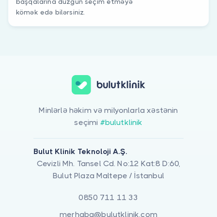
başqalarına düzgün seçim etməyə
kömək edə bilərsiniz.
Minlərlə həkim və milyonlarla xəstənin
seçimi
#bulutklinik
Bulut Klinik Teknoloji A.Ş.
Cevizli Mh. Tansel Cd. No:12 Kat:8 D:60,
Bulut Plaza Maltepe / İstanbul
0850 711 11 33
merhaba@bulutklinik.com