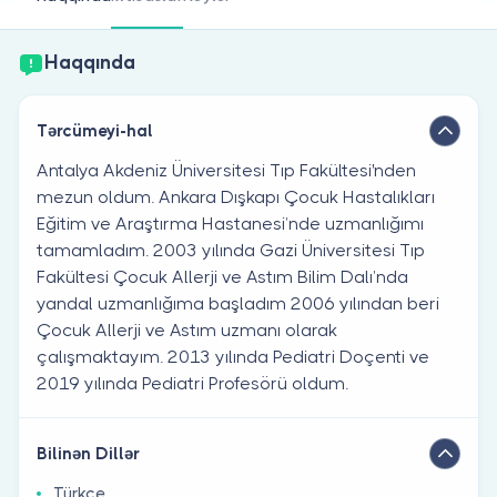
Həkim siniz?
Haqqında
Tərcümeyi-hal
Antalya Akdeniz Üniversitesi Tıp Fakültesi'nden
mezun oldum. Ankara Dışkapı Çocuk Hastalıkları
Eğitim ve Araştırma Hastanesi’nde uzmanlığımı
tamamladım. 2003 yılında Gazi Üniversitesi Tıp
Fakültesi Çocuk Allerji ve Astım Bilim Dalı’nda
yandal uzmanlığıma başladım 2006 yılından beri
Çocuk Allerji ve Astım uzmanı olarak
çalışmaktayım. 2013 yılında Pediatri Doçenti ve
2019 yılında Pediatri Profesörü oldum.
Bilinən Dillər
Türkçe ,