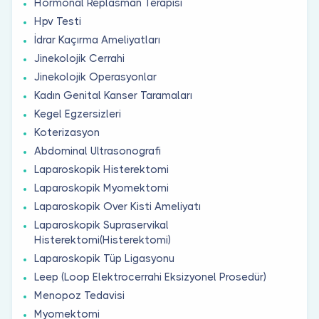
Hormonal Replasman Terapisi
Hpv Testi
İdrar Kaçırma Ameliyatları
Jinekolojik Cerrahi
Jinekolojik Operasyonlar
Kadın Genital Kanser Taramaları
Kegel Egzersizleri
Koterizasyon
Abdominal Ultrasonografi
Laparoskopik Histerektomi
Laparoskopik Myomektomi
Laparoskopik Over Kisti Ameliyatı
Laparoskopik Supraservikal
Histerektomi(Histerektomi)
Laparoskopik Tüp Ligasyonu
Leep (Loop Elektrocerrahi Eksizyonel Prosedür)
Menopoz Tedavisi
Myomektomi