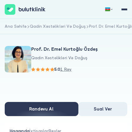
Ana Səhifə
Qadin Xəstəlikləri Və Doğuş
Prof. Dr. Emel Kurto
Qeydiyyat
Daxil Ol
Prof. Dr. Emel Kurtoğlu Özdeş
Qadin Xəstəlikləri Və Doğuş
5.0
1 Rəy
Haqqımızda
Xəstələr üçün
Randevu Al
Sual Ver
Həkimlər üçün
Haqqında
İxtisaslar
Rəylər