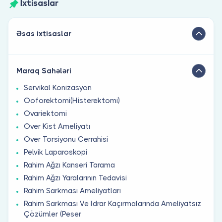
İxtisaslar
Əsas ixtisaslar
Maraq Sahələri
Servikal Konizasyon
Ooforektomi(Histerektomi)
Ovariektomi
Over Kist Ameliyatı
Over Torsiyonu Cerrahisi
Pelvik Laparoskopi
Rahim Ağzı Kanseri Tarama
Rahim Ağzı Yaralarının Tedavisi
Rahim Sarkması Ameliyatları
Rahim Sarkması Ve Idrar Kaçırmalarında Ameliyatsız
Çözümler (Peser