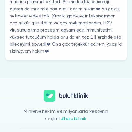
müalicə planımı hazırladı. Bu müddətdə psixoloji
olaraq da mənimlə çox oldu, canım həkim❤️ Və gözəl
nəticələr əldə etdik. Xroniki göbələk infeksiyamdan
çox şükür qurtuldum və çox məlumatlandım. HPV
virusunu atma prosesim davam edir. İmmunitetimi
yüksək tutduğum halda onu da ən tez 1 il ərzində ata
biləcəyimi söylədi❤️ Ona çox təşəkkür edirəm, yaxşı ki
sizinləyəm həkim❤️
Minlərlə həkim və milyonlarla xəstənin
seçimi
#bulutklinik