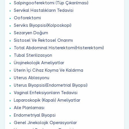
Salpingooferektomi (Tüp Çıkarılması)
Servikal Hastalıkların Tedavisi
Ooforektomi
Serviks Biyopsisi(Kolposkopi)
Sezaryen Doğum
Sistosel Ve Rektosel Onarımı
Total Abdominal Histerektomi(Histerektomi)
Tubal Sterilizasyon
Ürojinekolojik Ameliyatlar
Uterin İçi Cihaz Koyma Ve Kaldırma
Uterus Ablasyonu
Uterus Biyopsisi(Endometrial Biyopsi)
Vaginal Enfeksiyonların Tedavisi
Laparoskopik (Kapalı) Ameliyatlar
Aile Planlaması
Endometriyal Biyopsi
Genel Jinekolojik Operasyonlar