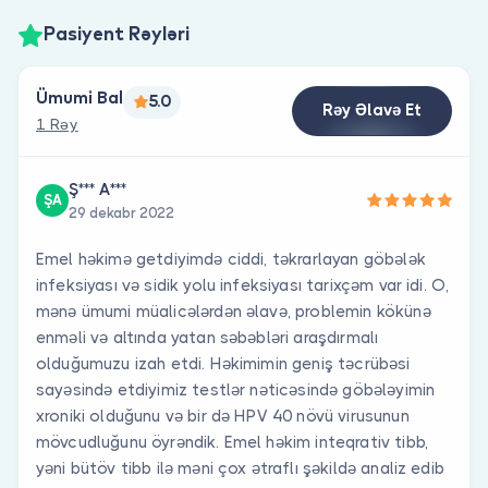
Pasiyent Rəyləri
Ümumi Bal
5.0
Rəy Əlavə Et
1 Rəy
Ş*** A***
ŞA
29 dekabr 2022
Emel həkimə getdiyimdə ciddi, təkrarlayan göbələk
infeksiyası və sidik yolu infeksiyası tarixçəm var idi. O,
mənə ümumi müalicələrdən əlavə, problemin kökünə
enməli və altında yatan səbəbləri araşdırmalı
olduğumuzu izah etdi. Həkimimin geniş təcrübəsi
sayəsində etdiyimiz testlər nəticəsində göbələyimin
xroniki olduğunu və bir də HPV 40 növü virusunun
mövcudluğunu öyrəndik. Emel həkim inteqrativ tibb,
yəni bütöv tibb ilə məni çox ətraflı şəkildə analiz edib