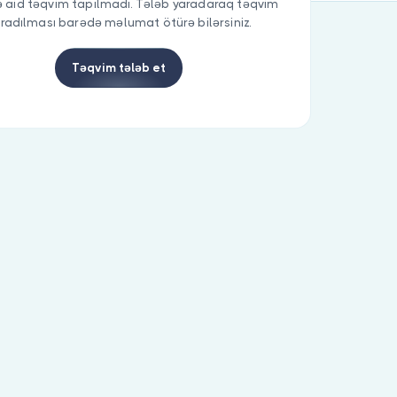
 aid təqvim tapılmadı. Tələb yaradaraq təqvim
radılması barədə məlumat ötürə bilərsiniz.
Təqvim tələb et