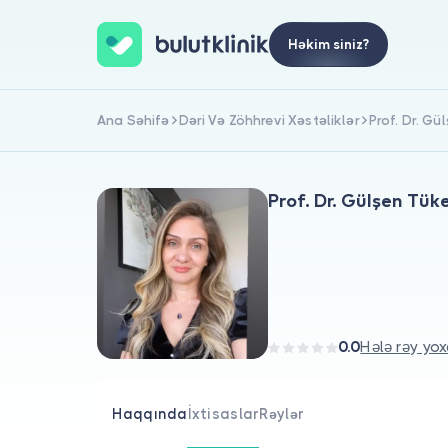
Həkim siniz?
Ana Səhifə
Dəri Və Zöhhrevi Xəstəliklər
Prof. Dr. G
Prof. Dr. Gülşen Tü
0.0
Hələ rəy yox
Haqqında
İxtisaslar
Rəylər