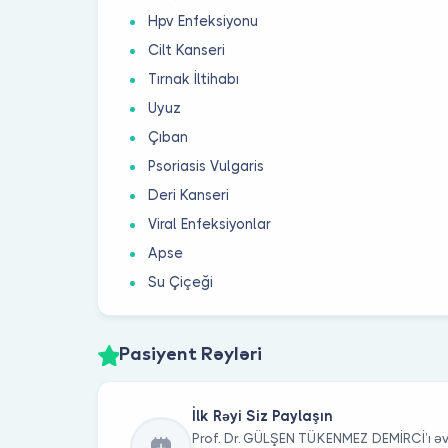
Hpv Enfeksiyonu
Cilt Kanseri
Tırnak İltihabı
Uyuz
Çıban
Psoriasis Vulgaris
Deri Kanseri
Viral Enfeksiyonlar
Apse
Su Çiçeği
Pasiyent Rəyləri
İlk Rəyi Siz Paylaşın
Prof. Dr. GÜLŞEN TÜKENMEZ DEMİRCİ’ı əv