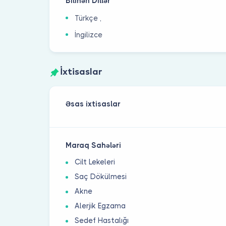
Bilinən Dillər
Türkçe ,
İngilizce
İxtisaslar
Əsas ixtisaslar
Maraq Sahələri
Cilt Lekeleri
Saç Dökülmesi
Akne
Alerjik Egzama
Sedef Hastalığı