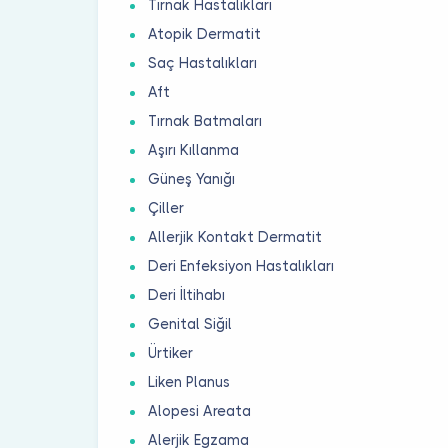
Tırnak Hastalıkları
Atopik Dermatit
Saç Hastalıkları
Aft
Tırnak Batmaları
Aşırı Kıllanma
Güneş Yanığı
Çiller
Allerjik Kontakt Dermatit
Deri Enfeksiyon Hastalıkları
Deri İltihabı
Genital Siğil
Ürtiker
Liken Planus
Alopesi Areata
Alerjik Egzama