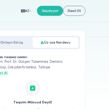
Qeydiyyat
Daxil Ol
AZ
Onlayn Görüş
Üz-üzə Randevu
EN TÜKENMEZ DEMİRCİ
, Prof. Dr. Gülşen Tükenmez Demirci,
oji, Üsküdar/İstanbul, Türkiye
ət Al
Təqvim Mövcud Deyil!