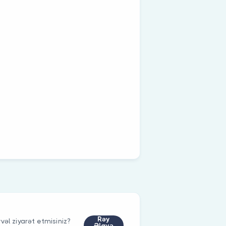
Rəy
vəl ziyarət etmisiniz?
Əlavə