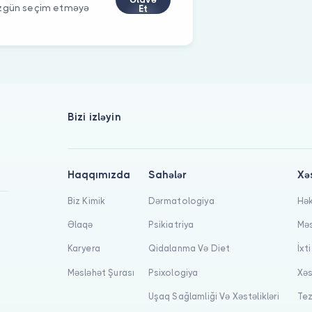
düzgün seçim etməyə
Et
Bizi izləyin
Haqqımızda
Sahələr
Xə
Biz Kimik
Dərmatologiya
Hək
Əlaqə
Psikiatriya
Məs
Karyera
Qidalanma Və Diet
İxt
Məsləhət Şurası
Psixologiya
Xəs
Uşaq Sağlamliği Və Xəstəlikləri
Tez