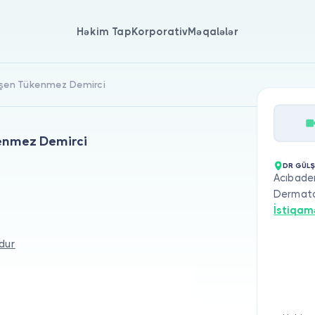
Həkim Tap
Korporativ
Məqalələr
ülşen Tükenmez Demirci
kenmez Demirci
DR GÜLŞ
Acıbadem
Dermatol
İstiqam
dur