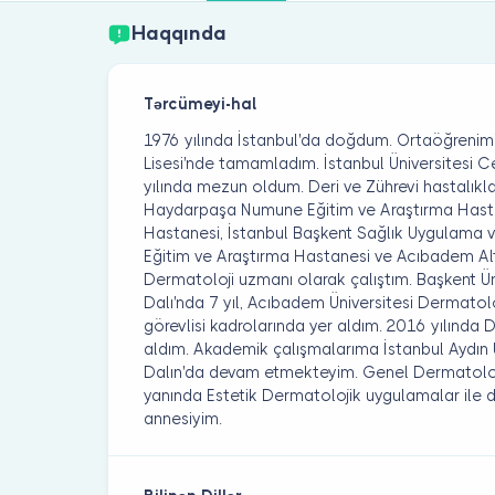
Haqqında
Tərcümeyi-hal
1976 yılında İstanbul'da doğdum. Ortaöğrenim
Lisesi'nde tamamladım. İstanbul Üniversitesi 
yılında mezun oldum. Deri ve Zührevi hastalıkl
Haydarpaşa Numune Eğitim ve Araştırma Has
Hastanesi, İstanbul Başkent Sağlık Uygulama ve
Eğitim ve Araştırma Hastanesi ve Acıbadem A
Dermatoloji uzmanı olarak çalıştım. Başkent Ün
Dalı'nda 7 yıl, Acıbadem Üniversitesi Dermatolo
görevlisi kadrolarında yer aldım. 2016 yılında 
aldım. Akademik çalışmalarıma İstanbul Aydın 
Dalın'da devam etmekteyim. Genel Dermatolojik
yanında Estetik Dermatolojik uygulamalar ile d
annesiyim.