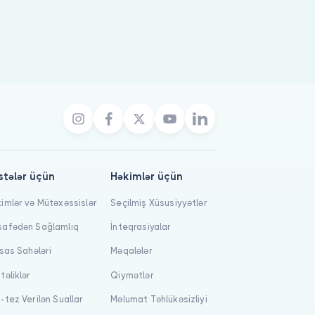
stələr üçün
Həkimlər üçün
imlər və Mütəxəssislər
Seçilmiş Xüsusiyyətlər
afədən Sağlamlıq
İnteqrasiyalar
isas Sahələri
Məqalələr
təliklər
Qiymətlər
-tez Verilən Suallar
Məlumat Təhlükəsizliyi