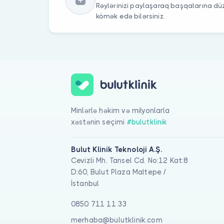
Rəylərinizi paylaşaraq başqalarına 
kömək edə bilərsiniz.
Minlərlə həkim və milyonlarla
xəstənin seçimi
#bulutklinik
Bulut Klinik Teknoloji A.Ş.
Cevizli Mh. Tansel Cd. No:12 Kat:8
D:60, Bulut Plaza Maltepe /
İstanbul
0850 711 11 33
merhaba@bulutklinik.com