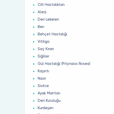
Cilt Hastalıkları
Alerji
Deri Lekeleri
Ben
Behçet Hastalığı
Vitiligo
Saç Kıran
Siğiller
Gül Hastalığı (Pityriasis Rosea)
Kaşıntı
Nasır
Sivilce
Ayak Mantarı
Deri Kuruluğu
Kurdeşen