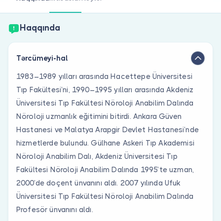
Həkim siniz?
Haqqında
Tərcümeyi-hal
1983–1989 yılları arasında Hacettepe Üniversitesi
Tıp Fakültesi’ni, 1990–1995 yılları arasında Akdeniz
Üniversitesi Tıp Fakültesi Nöroloji Anabilim Dalında
Nöroloji uzmanlık eğitimini bitirdi. Ankara Güven
Hastanesi ve Malatya Arapgir Devlet Hastanesi’nde
hizmetlerde bulundu. Gülhane Askeri Tıp Akademisi
Nöroloji Anabilim Dalı, Akdeniz Üniversitesi Tıp
Fakültesi Nöroloji Anabilim Dalında 1995’te uzman,
2000’de doçent ünvanını aldı. 2007 yılında Ufuk
Üniversitesi Tıp Fakültesi Nöroloji Anabilim Dalında
Profesör ünvanını aldı.