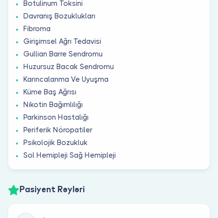
Botulinum Toksini
Davranış Bozuklukları
Fibroma
Girişimsel Ağrı Tedavisi
Gullian Barre Sendromu
Huzursuz Bacak Sendromu
Karıncalanma Ve Uyuşma
Küme Baş Ağrısı
Nikotin Bağımlılığı
Parkinson Hastalığı
Periferik Nöropatiler
Psikolojik Bozukluk
Sol Hemipleji Sağ Hemipleji
Pasiyent Rəyləri