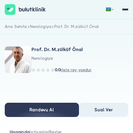
Ana Səhifə
Nərologiya
Prof. Dr. M.zülküf Önal
Qeydiyyat
Daxil Ol
Prof. Dr. M.zülküf Önal
Nərologiya
0.0
Hələ rəy yoxdur
Haqqımızda
Xəstələr üçün
Randevu Al
Sual Ver
Həkimlər üçün
Haqqında
İxtisaslar
Rəylər