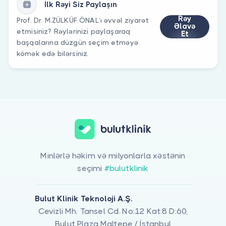
İlk Rəyi Siz Paylaşın
Rəy
Prof. Dr. M.ZÜLKÜF ÖNAL’ı əvvəl ziyarət
Əlavə
etmisiniz? Rəylərinizi paylaşaraq
Et
başqalarına düzgün seçim etməyə
kömək edə bilərsiniz.
Minlərlə həkim və milyonlarla xəstənin
seçimi
#bulutklinik
Bulut Klinik Teknoloji A.Ş.
Cevizli Mh. Tansel Cd. No:12 Kat:8 D:60,
Bulut Plaza Maltepe / İstanbul