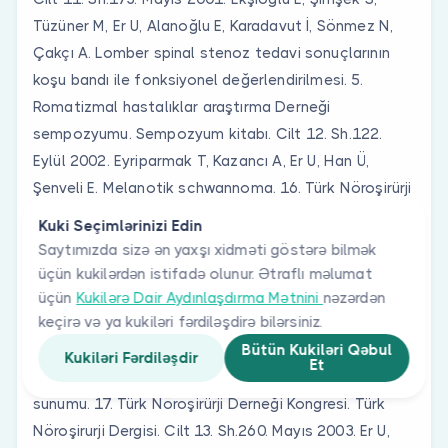
Kuki Seçimlərinizi Edin
Saytımızda sizə ən yaxşı xidməti göstərə bilmək
üçün kukilərdən istifadə olunur. Ətraflı məlumat
üçün
Kukilərə Dair Aydınlaşdırma Mətnini
nəzərdən
keçirə və ya kukiləri fərdiləşdirə bilərsiniz.
Bütün Kukiləri Qəbul
Kukiləri Fərdiləşdir
Et