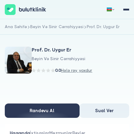
Ana Səhifə
Beyin Və Sinir Cərrahiyyəsi
Prof. Dr. Uygur Er
Qeydiyyat
Daxil Ol
Prof. Dr. Uygur Er
Beyin Və Sinir Cərrahiyyəsi
0.0
Hələ rəy yoxdur
Haqqımızda
Xəstələr üçün
Randevu Al
Sual Ver
Həkimlər üçün
Haqqında
İxtisaslar
Məzmunlar
Rəylər