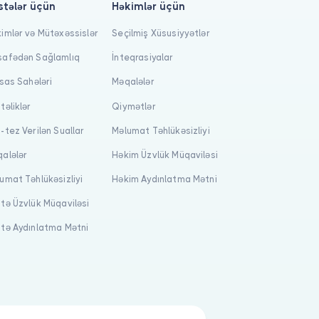
stələr üçün
Həkimlər üçün
imlər və Mütəxəssislər
Seçilmiş Xüsusiyyətlər
afədən Sağlamlıq
İnteqrasiyalar
isas Sahələri
Məqalələr
təliklər
Qiymətlər
-tez Verilən Suallar
Məlumat Təhlükəsizliyi
alələr
Həkim Üzvlük Müqaviləsi
umat Təhlükəsizliyi
Həkim Aydınlatma Mətni
tə Üzvlük Müqaviləsi
tə Aydınlatma Mətni