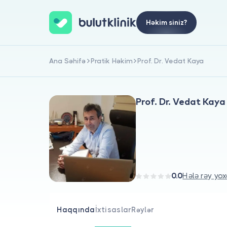
Həkim siniz?
Ana Səhifə
Pratik Həkim
Prof. Dr. Vedat Kaya
Prof. Dr. Vedat Kaya
0.0
Hələ rəy yox
Haqqında
İxtisaslar
Rəylər