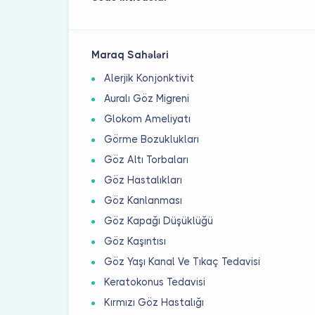
Maraq Sahələri
Alerjik Konjonktivit
Auralı Göz Migreni
Glokom Ameliyatı
Görme Bozuklukları
Göz Altı Torbaları
Göz Hastalıkları
Göz Kanlanması
Göz Kapağı Düşüklüğü
Göz Kaşıntısı
Göz Yaşı Kanal Ve Tıkaç Tedavisi
Keratokonus Tedavisi
Kırmızı Göz Hastalığı