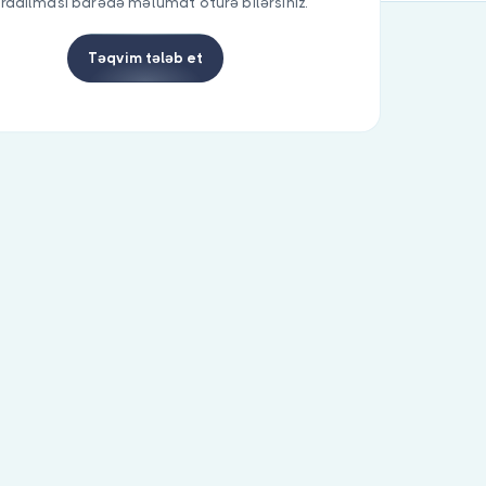
radılması barədə məlumat ötürə bilərsiniz.
Təqvim tələb et