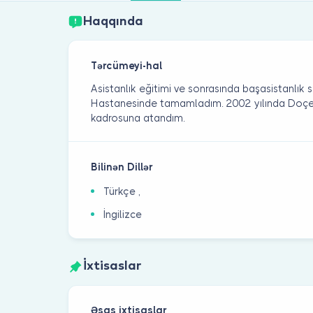
Haqqında
Tərcümeyi-hal
Asistanlık eğitimi ve sonrasında başasistanlık 
Hastanesinde tamamladım. 2002 yılında Doçen
kadrosuna atandım.
Bilinən Dillər
Türkçe ,
İngilizce
İxtisaslar
Əsas ixtisaslar