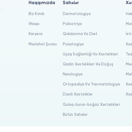
Haqqımızda
Sahələr
Xə
Biz Kimik
Dərmatologiya
Hək
Əlaqə
Psikiatriya
Məs
Karyera
Qidalanma Və Diet
İxt
Məsləhət Şurası
Psixologiya
Xəs
Uşaq Sağlamliği Və Xəstəlikləri
Tez
Qadin Xəstəlikləri Və Doğuş
Məq
Nərologiya
Məl
Ortopediya Və Travmatologiya
Xəs
Daxili Xəstəliklər
Xəs
Qulaq-burun-boğaz Xəstəlikləri
Bütün Sahələr