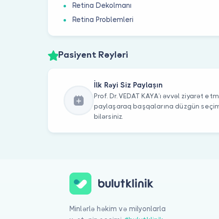
Retina Dekolmanı
Retina Problemleri
Pasiyent Rəyləri
İlk Rəyi Siz Paylaşın
Prof. Dr. VEDAT KAYA’ı əvvəl ziyarət etmi
paylaşaraq başqalarına düzgün seç
bilərsiniz.
Minlərlə həkim və milyonlarla