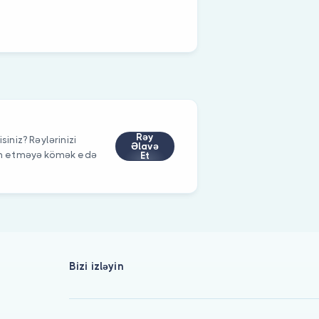
Rəy
siniz? Rəylərinizi
Əlavə
im etməyə kömək edə
Et
Bizi izləyin