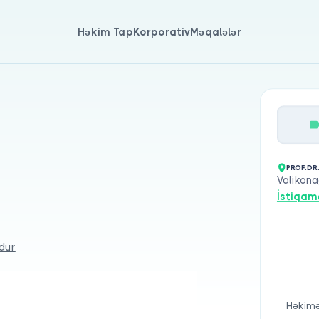
Həkim Tap
Korporativ
Məqalələr
PROF.DR
Valikona
İstiqam
dur
Həkimə