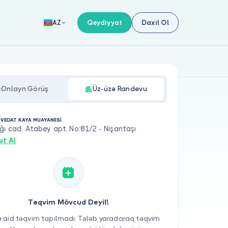
Qeydiyyat
Daxil Ol
AZ
Onlayn Görüş
Üz-üzə Randevu
.VEDAT KAYA MUAYANESİ
ğı cad. Atabey apt. No:81/2 - Nişantaşı
ət Al
Təqvim Mövcud Deyil!
 aid təqvim tapılmadı. Tələb yaradaraq təqvim