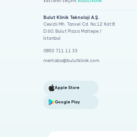
xəstənin seçimi
#bulutklinik
Bulut Klinik Teknoloji A.Ş.
Cevizli Mh. Tansel Cd. No:12 Kat:8
D:60, Bulut Plaza Maltepe /
İstanbul
0850 711 11 33
merhaba@bulutklinik.com
Apple Store
Google Play