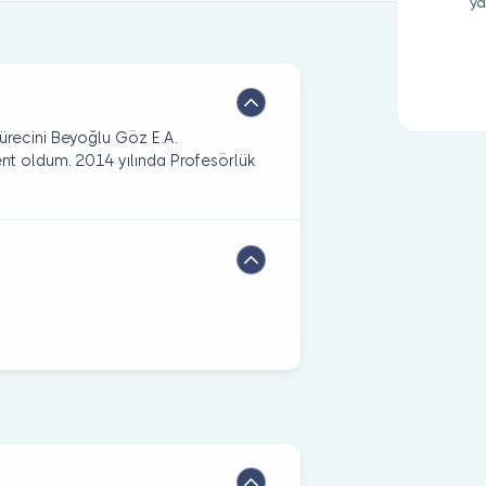
ya
sürecini Beyoğlu Göz E.A.
t oldum. 2014 yılında Profesörlük