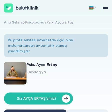
Ana Səhifə
Psixologiya
Psix. Ayça Ertaş
Qeydiyyat
Daxil Ol
Bu profil səhifəsi internetdə açıq olan
məlumatlardan avtomatik olaraq
yaradılmışdır.
Psix. Ayça Ertaş
Psixologiya
Haqqımızda
Xəstələr üçün
Həkimlər üçün
Siz AYÇA ERTAŞ'siniz?