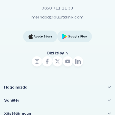
0850 711 11 33
merhaba@bulutklinik.com
Apple Store
Google Play
Bizi izləyin
Haqqımızda
Sahələr
Xəstələr üçün