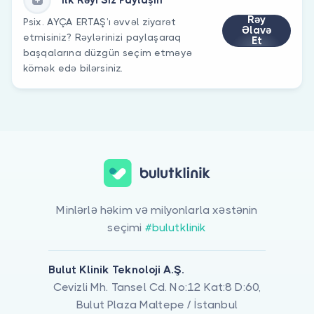
Rəy
Psix. AYÇA ERTAŞ’ı əvvəl ziyarət
Əlavə
etmisiniz? Rəylərinizi paylaşaraq
Et
başqalarına düzgün seçim etməyə
kömək edə bilərsiniz.
Minlərlə həkim və milyonlarla xəstənin
seçimi
#bulutklinik
Bulut Klinik Teknoloji A.Ş.
Cevizli Mh. Tansel Cd. No:12 Kat:8 D:60,
Bulut Plaza Maltepe / İstanbul