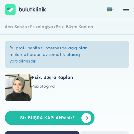
Ana Səhifə
Psixologiya
Psix. Büşra Kaplan
Qeydiyyat
Daxil Ol
Bu profil səhifəsi internetdə açıq olan
məlumatlardan avtomatik olaraq
yaradılmışdır.
Psix. Büşra Kaplan
Psixologiya
Haqqımızda
Xəstələr üçün
Həkimlər üçün
Siz BÜŞRA KAPLAN'siniz?