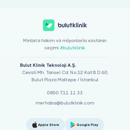
Minlərlə həkim və milyonlarla xəstənin
seçimi
#bulutklinik
Bulut Klinik Teknoloji A.Ş.
Cevizli Mh. Tansel Cd. No:12 Kat:8 D:60,
Bulut Plaza Maltepe / İstanbul
0850 711 11 33
merhaba@bulutklinik.com
Apple Store
Google Play