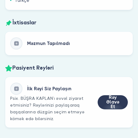
Türkçe
İxtisaslar
Məzmun Tapılmadı
Pasiyent Rəyləri
İlk Rəyi Siz Paylaşın
Rəy
Psix. BÜŞRA KAPLAN’ı əvvəl ziyarət
Əlavə
etmisiniz? Rəylərinizi paylaşaraq
Et
başqalarına düzgün seçim etməyə
kömək edə bilərsiniz.