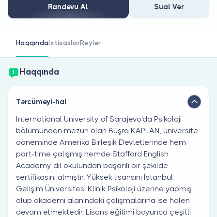
Həkim siniz?
Randevu Al
Sual Ver
Haqqında
İxtisaslar
Rəylər
Haqqında
Tərcümeyi-hal
International University of Sarajevo'da Psikoloji
bölümünden mezun olan Büşra KAPLAN, üniversite
döneminde Amerika Birleşik Devletlerinde hem
part-time çalışmış hemde Stafford English
Academy dil okulundan başarılı bir şekilde
sertifikasını almıştır. Yüksek lisansını İstanbul
Gelişim Üniversitesi Klinik Psikoloji üzerine yapmış
olup akademi alanındaki çalışmalarına ise halen
devam etmektedir. Lisans eğitimi boyunca çeşitli