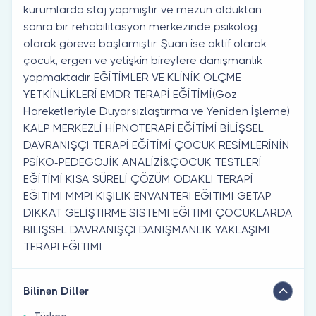
kurumlarda staj yapmıştır ve mezun olduktan
sonra bir rehabilitasyon merkezinde psikolog
olarak göreve başlamıştır. Şuan ise aktif olarak
çocuk, ergen ve yetişkin bireylere danışmanlık
yapmaktadır EĞİTİMLER VE KLİNİK ÖLÇME
YETKİNLİKLERİ EMDR TERAPİ EĞİTİMİ(Göz
Hareketleriyle Duyarsızlaştırma ve Yeniden İşleme)
KALP MERKEZLİ HİPNOTERAPİ EĞİTİMİ BİLİŞSEL
DAVRANIŞÇI TERAPİ EĞİTİMİ ÇOCUK RESİMLERİNİN
PSİKO-PEDEGOJİK ANALİZİ&ÇOCUK TESTLERİ
EĞİTİMİ KISA SÜRELİ ÇÖZÜM ODAKLI TERAPİ
EĞİTİMİ MMPI KİŞİLİK ENVANTERİ EĞİTİMİ GETAP
DİKKAT GELİŞTİRME SİSTEMİ EĞİTİMİ ÇOCUKLARDA
BİLİŞSEL DAVRANIŞÇI DANIŞMANLIK YAKLAŞIMI
TERAPİ EĞİTİMİ
Bilinən Dillər