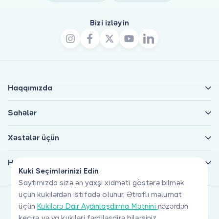
Bizi izləyin
Haqqımızda
Sahələr
Xəstələr üçün
Həkimlər üçün
Kuki Seçimlərinizi Edin
Saytımızda sizə ən yaxşı xidməti göstərə bilmək
üçün kukilərdən istifadə olunur. Ətraflı məlumat
üçün
Kukilərə Dair Aydınlaşdırma Mətnini
nəzərdən
keçirə və ya kukiləri fərdiləşdirə bilərsiniz.