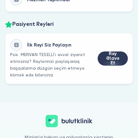
Pasiyent Rəyləri
İlk Rəyi Siz Paylaşın
Rəy
Psix. MERVAN TESELLİ’ı əvvəl ziyarət
Əlavə
etmisiniz? Rəylərinizi paylaşaraq
Et
başqalarına düzgün seçim etməyə
kömək edə bilərsiniz.
Minlərlə həkim və milyonlarla xəstənin