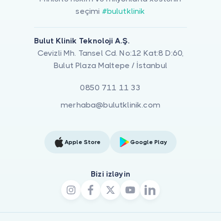
seçimi
#bulutklinik
Bulut Klinik Teknoloji A.Ş.
Cevizli Mh. Tansel Cd. No:12 Kat:8 D:60,
Bulut Plaza Maltepe / İstanbul
0850 711 11 33
merhaba@bulutklinik.com
Apple Store
Google Play
Bizi izləyin