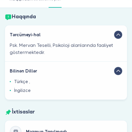
Həkim siniz?
Haqqında
Tərcümeyi-hal
Psk. Mervan Teselli, Psikoloji alanlarında faaliyet
göstermektedir.
Bilinən Dillər
Türkçe ,
İngilizce
İxtisaslar
Məzmun Tapılmadı