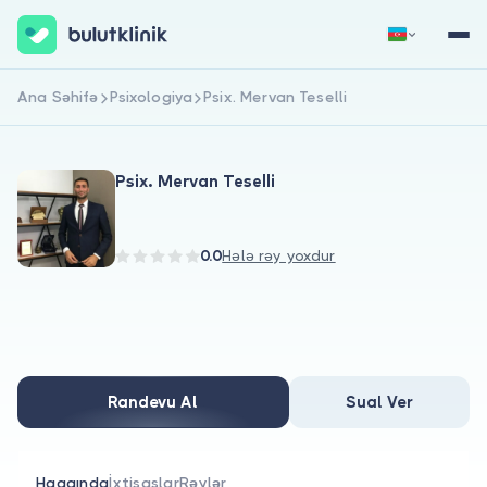
Ana Səhifə
Psixologiya
Psix. Mervan Teselli
Qeydiyyat
Daxil Ol
Psix. Mervan Teselli
0.0
Hələ rəy yoxdur
Haqqımızda
Xəstələr üçün
Randevu Al
Sual Ver
Həkimlər üçün
Haqqında
İxtisaslar
Rəylər