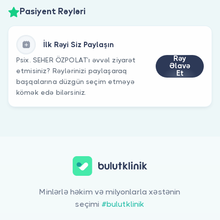
Pasiyent Rəyləri
İlk Rəyi Siz Paylaşın
Rəy
Psix. SEHER ÖZPOLAT’ı əvvəl ziyarət
Əlavə
etmisiniz? Rəylərinizi paylaşaraq
Et
başqalarına düzgün seçim etməyə
kömək edə bilərsiniz.
Minlərlə həkim və milyonlarla xəstənin
seçimi
#bulutklinik