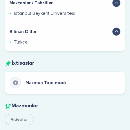
Məktəblər / Təhsillər
İstanbul Beykent Üniversitesi
Bilinən Dillər
Türkçe
İxtisaslar
Məzmun Tapılmadı
Məzmunlar
Videolar