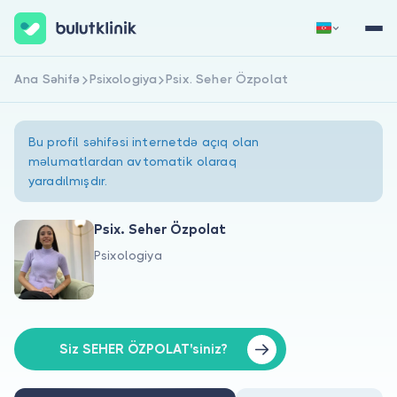
Ana Səhifə
Psixologiya
Psix. Seher Özpolat
Qeydiyyat
Daxil Ol
Bu profil səhifəsi internetdə açıq olan
məlumatlardan avtomatik olaraq
yaradılmışdır.
Psix. Seher Özpolat
Psixologiya
Haqqımızda
Xəstələr üçün
Həkimlər üçün
Siz SEHER ÖZPOLAT'siniz?