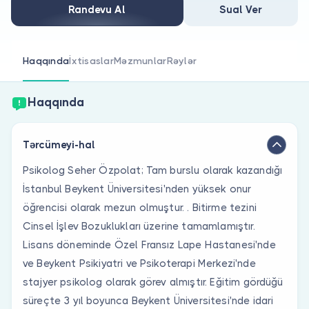
Həkim siniz?
Randevu Al
Sual Ver
Haqqında
İxtisaslar
Məzmunlar
Rəylər
Haqqında
Tərcümeyi-hal
Psikolog Seher Özpolat; Tam burslu olarak kazandığı
İstanbul Beykent Üniversitesi'nden yüksek onur
öğrencisi olarak mezun olmuştur. . Bitirme tezini
Cinsel İşlev Bozuklukları üzerine tamamlamıştır.
Lisans döneminde Özel Fransız Lape Hastanesi'nde
ve Beykent Psikiyatri ve Psikoterapi Merkezi'nde
stajyer psikolog olarak görev almıştır. Eğitim gördüğü
süreçte 3 yıl boyunca Beykent Üniversitesi'nde idari