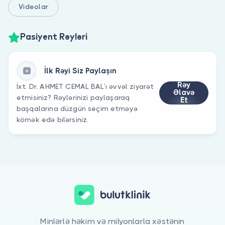
Videolar
Pasiyent Rəyləri
İlk Rəyi Siz Paylaşın
Rəy
İxt. Dr. AHMET CEMAL BAL’ı əvvəl ziyarət
Əlavə
etmisiniz? Rəylərinizi paylaşaraq
Et
başqalarına düzgün seçim etməyə
kömək edə bilərsiniz.
Minlərlə həkim və milyonlarla xəstənin