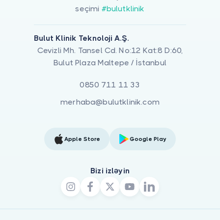
seçimi
#bulutklinik
Bulut Klinik Teknoloji A.Ş.
Cevizli Mh. Tansel Cd. No:12 Kat:8 D:60,
Bulut Plaza Maltepe / İstanbul
0850 711 11 33
merhaba@bulutklinik.com
Apple Store
Google Play
Bizi izləyin