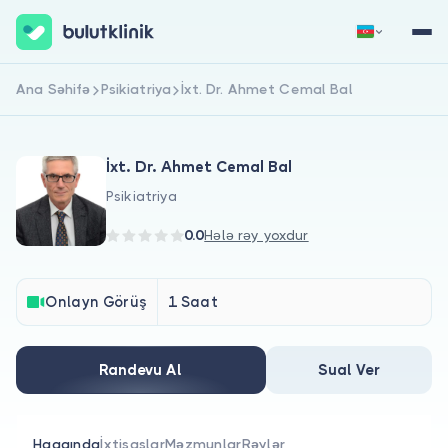
Ana Səhifə
Psikiatriya
İxt. Dr. Ahmet Cemal Bal
Qeydiyyat
Daxil Ol
İxt. Dr. Ahmet Cemal Bal
Psikiatriya
0.0
Hələ rəy yoxdur
Haqqımızda
Onlayn Görüş
1 Saat
Xəstələr üçün
Randevu Al
Sual Ver
Həkimlər üçün
Haqqında
İxtisaslar
Məzmunlar
Rəylər