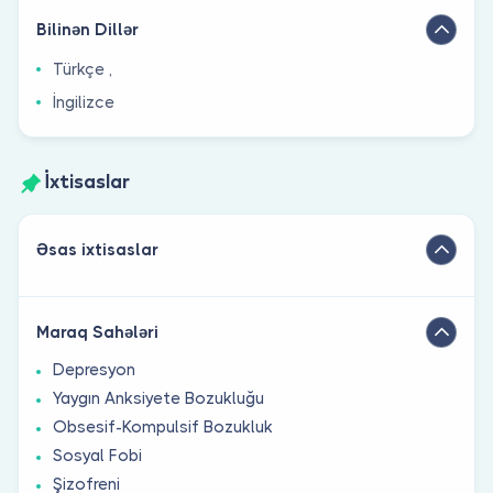
Bilinən Dillər
Türkçe ,
İngilizce
İxtisaslar
Əsas ixtisaslar
Maraq Sahələri
Depresyon
Yaygın Anksiyete Bozukluğu
Obsesif-Kompulsif Bozukluk
Sosyal Fobi
Şizofreni