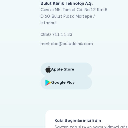
Bulut Klinik Teknoloji A.Ş.
Cevizli Mh. Tansel Cd. No:12 Kat:8
D:60, Bulut Plaza Maltepe /
İstanbul
0850 711 11 33
merhaba@bulutklinik.com
Apple Store
Google Play
Kuki Seçimlərinizi Edin
Saytımızda sizə ən yaxşı xidməti gös