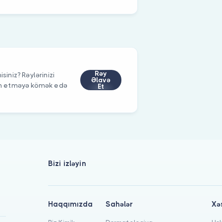
Rəy
siniz? Rəylərinizi
Əlavə
im etməyə kömək edə
Et
Bizi izləyin
Haqqımızda
Sahələr
Xə