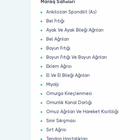
Maraq Sahələri
Ankilozan Spondilit (As)
Bel Fıtığı
Ayak Ve Ayak Bileği Ağrıları
Bel Ağrıları
Boyun Fıtığı
Boyun Fıtığı Ve Boyun Ağrıları
Eklem Ağrısı
El Ve El Bileği Ağrıları
Miyalji
Omurga Kireçlenmesi
Omurilik Kanal Darlığı
Omuz Ağrıları Ve Hareket Kısıtlılığı
Sinir Sıkışması
Sırt Ağrısı
Tendon Hastalıkları