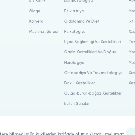
Biz Kimik
Dərmatologiya
Hək
Əlaqə
Psikiatriya
Məs
Karyera
Qidalanma Və Diet
İxt
Məsləhət Şurası
Psixologiya
Xəs
Uşaq Sağlamliği Və Xəstəlikləri
Tez
Qadin Xəstəlikləri Və Doğuş
Məq
Nərologiya
Məl
Ortopediya Və Travmatologiya
Xəs
Daxili Xəstəliklər
Xəs
Qulaq-burun-boğaz Xəstəlikləri
Bütün Sahələr
tərə bilmək üçün kukilərdən istifadə olunur. Ətraflı məlumat