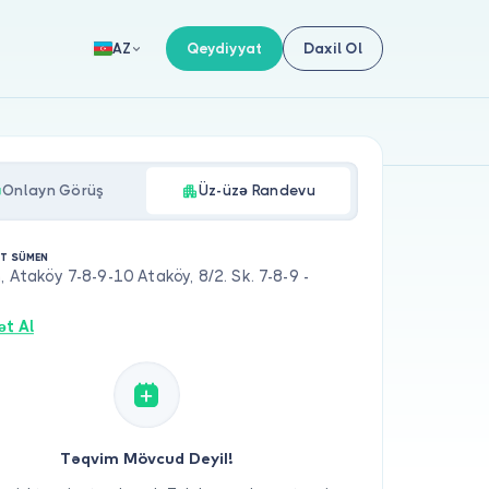
Qeydiyyat
Daxil Ol
AZ
Onlayn Görüş
Üz-üzə Randevu
T SÜMEN
m, Ataköy 7-8-9-10 Ataköy, 8/2. Sk. 7-8-9 -
ət Al
Təqvim Mövcud Deyil!