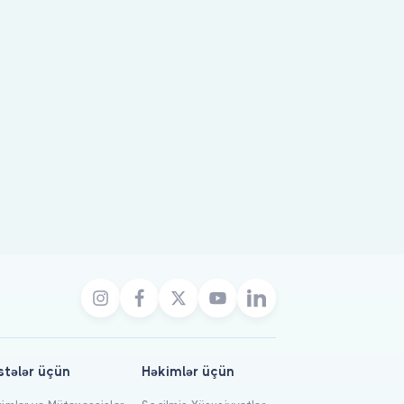
stələr üçün
Həkimlər üçün