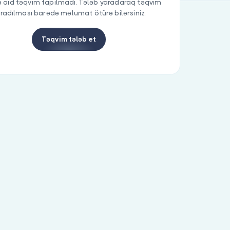
 aid təqvim tapılmadı. Tələb yaradaraq təqvim
radılması barədə məlumat ötürə bilərsiniz.
Təqvim tələb et