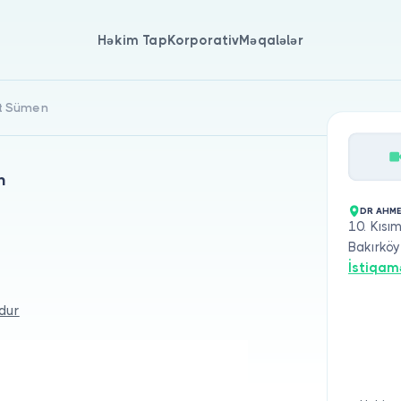
Həkim Tap
Korporativ
Məqalələr
et Sümen
n
DR AHME
10. Kısı
Bakırköy
İstiqam
dur