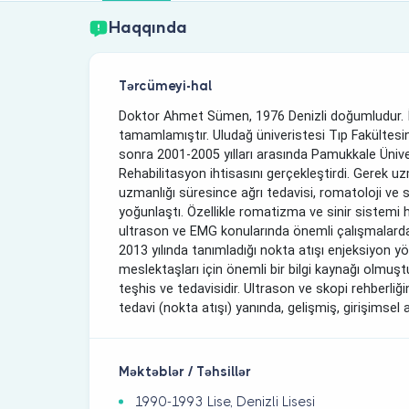
Haqqında
Tərcümeyi-hal
Doktor Ahmet Sümen, 1976 Denizli doğumludur. İlk
tamamlamıştır. Uludağ üniveristesi Tıp Fakültes
sonra 2001-2005 yılları arasında Pamukkale Ünive
Rehabilitasyon ihtisasını gerçekleştirdi. Gerek uz
uzmanlığı süresince ağrı tedavisi, romatoloji ve s
yoğunlaştı. Özellikle romatizma ve sinir sistemi h
ultrason ve EMG konularında önemli çalışmalard
2013 yılında tanımladığı nokta atışı enjeksiyon yö
meslektaşları için önemli bir bilgi kaynağı olmuştur.
teşhis ve tedavisidir. Ultrason ve skopi rehberliği
tedavi (nokta atışı) yanında, gelişmiş, girişimsel a
Məktəblər / Təhsillər
1990-1993 Lise, Denizli Lisesi