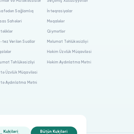
imlər və Mütəxəssislər
Seçilmiş Xüsusiyyətlər
afədən Sağlamlıq
İnteqrasiyalar
isas Sahələri
Məqalələr
təliklər
Qiymətlər
-tez Verilən Suallar
Məlumat Təhlükəsizliyi
alələr
Həkim Üzvlük Müqaviləsi
umat Təhlükəsizliyi
Həkim Aydınlatma Mətni
tə Üzvlük Müqaviləsi
tə Aydınlatma Mətni
Kukiləri
Bütün Kukiləri