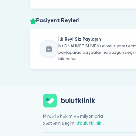
Pasiyent Rəyləri
İlk Rəyi Siz Paylaşın
İxt. Dr. AHMET SÜMEN’ı əvvəl ziyarət etmi
paylaşaraq başqalarına düzgün seç
bilərsiniz.
Minlərlə həkim və milyonlarla
xəstənin seçimi
#bulutklinik