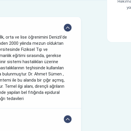
Həkimə
ya
, orta ve lise öğrenimini Denizli’de
inden 2000 yılında mezun olduktan
rsitesinde Fiziksel Tıp ve
manlık eğitimi sırasında, gerekse
inir sistemi hastalıkları üzerine
astalıklarının teşhisinde kullanılan
a bulunmuştur. Dr. Ahmet Sümen ,
ntemi ile bu alanda bir çığır açmış,
 Temel ilgi alanı, dirençli ağrıların
nde yapılan bel fıtığında epidural
ğrı tedavileri