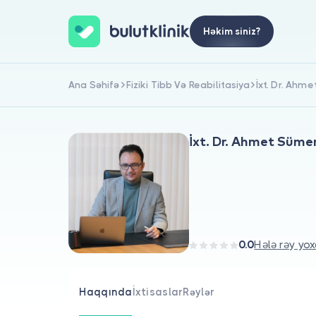
Həkim siniz?
Ana Səhifə
Fiziki Tibb Və Reabilitasiya
İxt. Dr. Ahm
İxt. Dr. Ahmet Süme
0.0
Hələ rəy yox
Haqqında
İxtisaslar
Rəylər